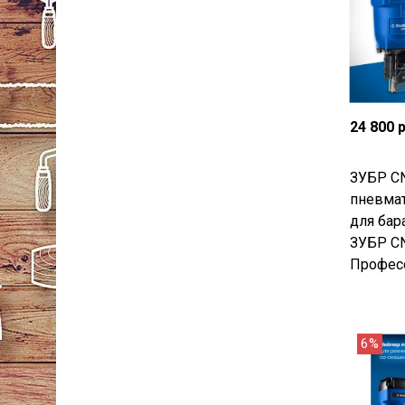
24 800 
ЗУБР C
пневмат
для бар
ЗУБР CN
Професс
6%