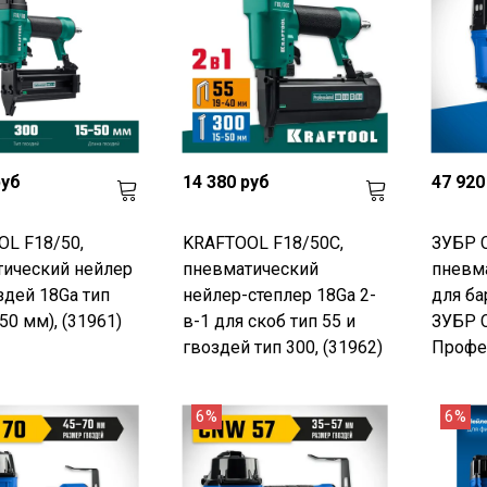
руб
14 380 руб
47 920
L F18/50,
KRAFTOOL F18/50C,
ЗУБР 
ический нейлер
пневматический
пневм
здей 18Ga тип
нейлер-степлер 18Ga 2-
для ба
50 мм), (31961)
в-1 для скоб тип 55 и
ЗУБР C
гвоздей тип 300, (31962)
Профес
6%
6%