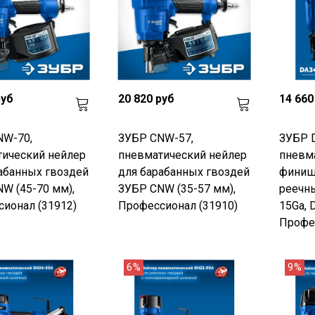
руб
20 820 руб
14 660
NW-70,
ЗУБР CNW-57,
ЗУБР D
ический нейлер
пневматический нейлер
пневм
абанных гвоздей
для барабанных гвоздей
финиш
W (45-70 мм),
ЗУБР CNW (35-57 мм),
реечн
ионал (31912)
Профессионал (31910)
15Ga, 
Профес
6%
9%