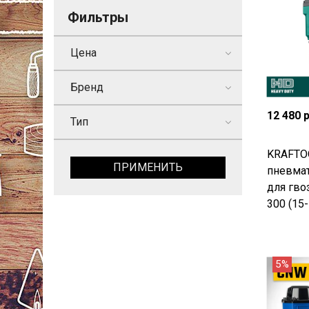
Фильтры
Цена
Бренд
12 480 
Тип
KRAFTOO
ПРИМЕНИТЬ
пневмат
для гво
300 (15-
5%