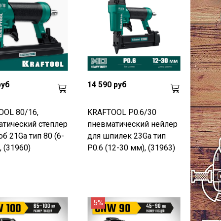
руб
14 590 руб
OOL 80/16,
KRAFTOOL P0.6/30
тический степлер
пневматический нейлер
об 21Ga тип 80 (6-
для шпилек 23Ga тип
, (31960)
P0.6 (12-30 мм), (31963)
5%