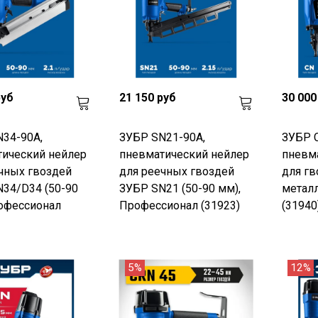
руб
21 150 руб
30 000
34-90A,
ЗУБР SN21-90A,
ЗУБР C
ический нейлер
пневматический нейлер
пневм
чных гвоздей
для реечных гвоздей
для гв
34/D34 (50-90
ЗУБР SN21 (50-90 мм),
металл
офессионал
Профессионал (31923)
(31940
5%
12%