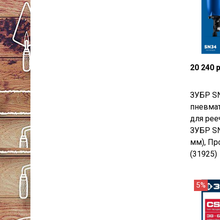
20 240 
ЗУБР SN
пневмат
для рее
ЗУБР SN
мм), Пр
(31925)
5%