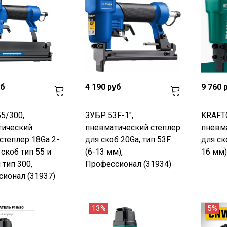
уб
4 190 руб
9 760 
5/300,
ЗУБР 53F-1",
KRAFT
тический
пневматический степлер
пневма
степлер 18Ga 2-
для скоб 20Ga, тип 53F
для ск
 скоб тип 55 и
(6-13 мм),
16 мм)
 тип 300,
Профессионал (31934)
ионал (31937)
13%
5%