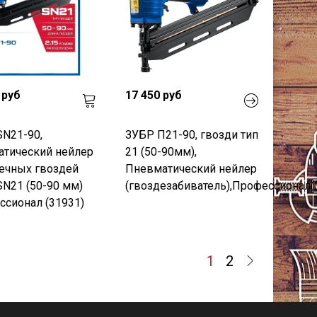
 руб
17 450 руб
N21-90,
ЗУБР П21-90, гвозди тип
атический нейлер
21 (50-90мм),
ечных гвоздей
Пневматический нейлер
N21 (50-90 мм)
(гвоздезабиватель),Профессионал(
сионал (31931)
1
2