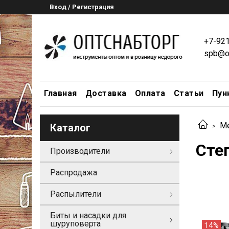
Вход / Регистрация
+7-92
spb@op
Главная
Доставка
Оплата
Статьи
Пун
М
Каталог
Сте
Производители
Распродажа
Распылители
Биты и насадки для
шуруповерта
14%