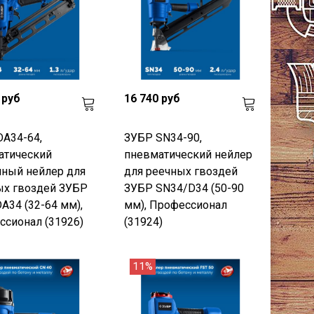
 руб
16 740 руб
A34-64,
ЗУБР SN34-90,
атический
пневматический нейлер
ный нейлер для
для реечных гвоздей
ых гвоздей ЗУБР
ЗУБР SN34/D34 (50-90
DA34 (32-64 мм),
мм), Профессионал
сионал (31926)
(31924)
11%