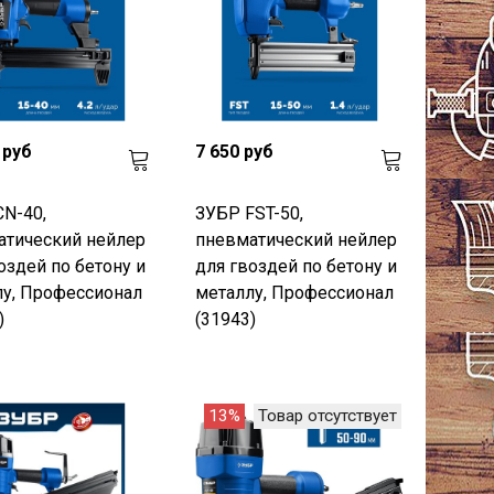
 руб
7 650 руб
N-40,
ЗУБР FST-50,
атический нейлер
пневматический нейлер
оздей по бетону и
для гвоздей по бетону и
у, Профессионал
металлу, Профессионал
)
(31943)
13%
Товар отсутствует