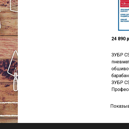
24 890 
ЗУБР CS
пневма
обшиво
барабан
ЗУБР CS
Професс
Показыв