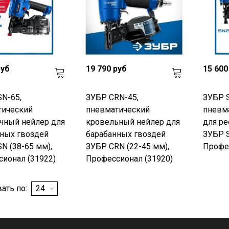
руб
19 790 руб
15 600
N-65,
ЗУБР CRN-45,
ЗУБР S
тический
пневматический
пневм
чный нейлер для
кровельный нейлер для
для ре
ных гвоздей
барабанных гвоздей
ЗУБР S
N (38-65 мм),
ЗУБР CRN (22-45 мм),
Профес
ионал (31922)
Профессионал (31920)
ать по: