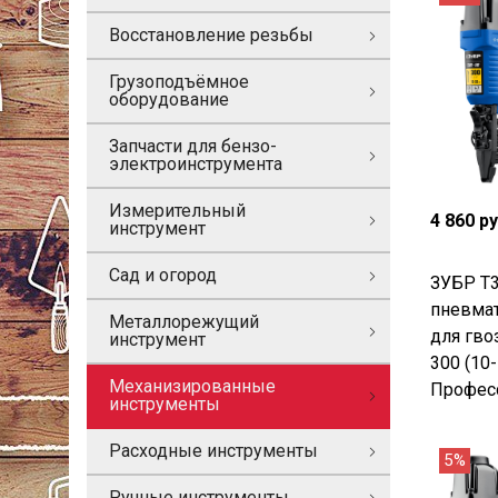
Восстановление резьбы
Грузоподъёмное
оборудование
Запчасти для бензо-
электроинструмента
Измерительный
4 860 р
инструмент
Сад и огород
ЗУБР Т
пневмат
Металлорежущий
для гво
инструмент
300 (10-
Механизированные
Професс
инструменты
Расходные инструменты
5%
Ручные инструменты