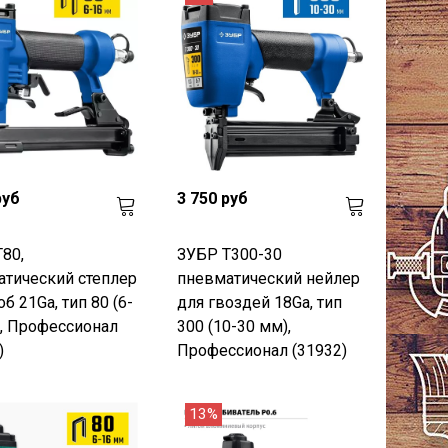
руб
3 750 руб
80,
ЗУБР Т300-30
тический степлер
пневматический нейлер
об 21Ga, тип 80 (6-
для гвоздей 18Ga, тип
, Профессионал
300 (10-30 мм),
)
Профессионал (31932)
13%