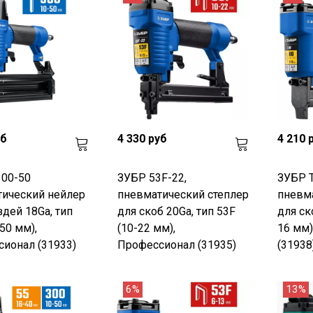
уб
4 330 руб
4 210 
300-50
ЗУБР 53F-22,
ЗУБР Т
ический нейлер
пневматический степлер
пневма
здей 18Ga, тип
для скоб 20Ga, тип 53F
для ск
50 мм),
(10-22 мм),
16 мм)
ионал (31933)
Профессионал (31935)
(31938
6%
13%