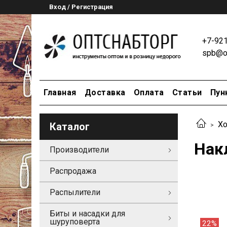
Вход / Регистрация
+7-92
spb@op
Главная
Доставка
Оплата
Статьи
Пун
Хо
Каталог
Нак
Производители
Распродажа
Распылители
Биты и насадки для
шуруповерта
22%