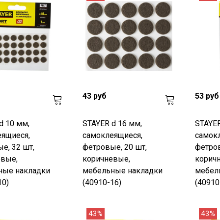
43 руб
53 руб
d 10 мм,
STAYER d 16 мм,
STAYER
ящиеся,
самоклеящиеся,
самок
е, 32 шт,
фетровые, 20 шт,
фетров
евые,
коричневые,
корич
ные накладки
мебельные накладки
мебел
10)
(40910-16)
(40910
43%
43%