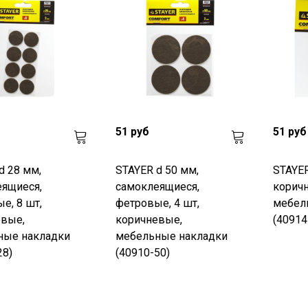
51 руб
51 руб
d 28 мм,
STAYER d 50 мм,
STAYER
ящиеся,
самоклеящиеся,
коричн
е, 8 шт,
фетровые, 4 шт,
мебел
евые,
коричневые,
(40914
ные накладки
мебельные накладки
28)
(40910-50)