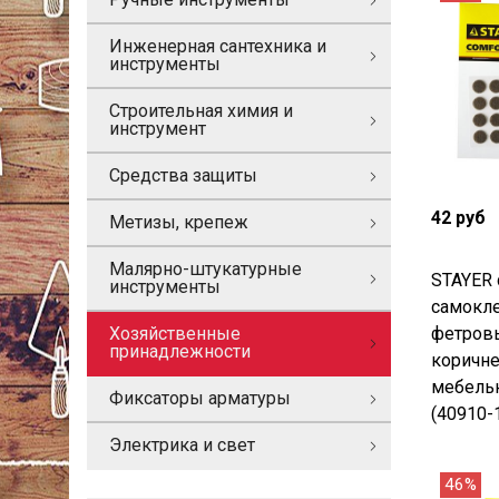
Инженерная сантехника и
инструменты
Строительная химия и
инструмент
Средства защиты
42 руб
Метизы, крепеж
Малярно-штукатурные
STAYER 
инструменты
самокле
фетровы
Хозяйственные
принадлежности
коричн
мебель
Фиксаторы арматуры
(40910-
Электрика и свет
46%