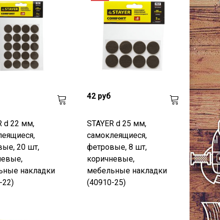
42 руб
 d 22 мм,
STAYER d 25 мм,
леящиеся,
самоклеящиеся,
ые, 20 шт,
фетровые, 8 шт,
невые,
коричневые,
ьные накладки
мебельные накладки
-22)
(40910-25)