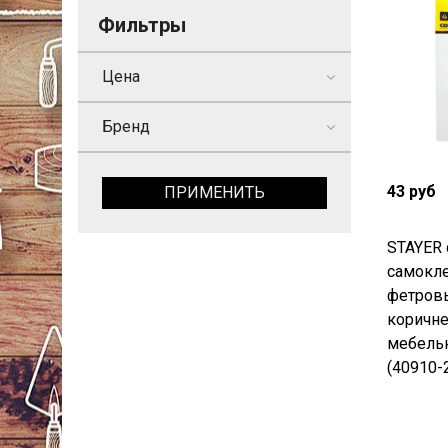
Фильтры
Цена
Бренд
43 руб
ПРИМЕНИТЬ
STAYER 
самокле
фетровы
коричн
мебель
(40910-