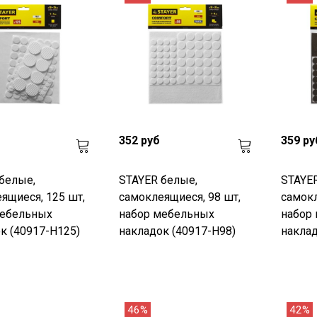
352 руб
359 ру
белые,
STAYER белые,
STAYE
ящиеся, 125 шт,
самоклеящиеся, 98 шт,
самокл
мебельных
набор мебельных
набор
к (40917-H125)
накладок (40917-H98)
наклад
46%
42%