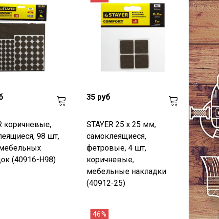
б
35 руб
R коричневые,
STAYER 25 х 25 мм,
еящиеся, 98 шт,
самоклеящиеся,
 мебельных
фетровые, 4 шт,
ок (40916-H98)
коричневые,
мебельные накладки
(40912-25)
46%