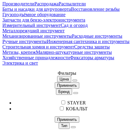
Производители
Распродажа
Распылители
Биты и насадки для шуруповерта
Восстановление резьбы
Грузоподъёмное оборудование
Запчасти для бензо-электроинструмента
Измерительный инструмент
Сад и огород
Металлорежущий инструмент
Механизированные инструменты
Расходные инструменты
Ручные инструменты
Инженерная сантехника и инструменты
Строительная химия и инструмент
Средства защиты
Метизы, крепеж
Малярно-штукатурные инструменты
Хозяйственные принадлежности
Фиксаторы арматуры
Электрика и свет
Фильтры
Цена
Применить
Бренд
STAYER
КОБАЛЬТ
Применить
Тип