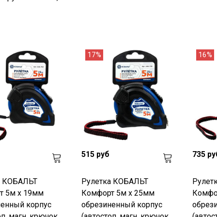
17%
16%
515 руб
735 ру
а КОБАЛЬТ
Рулетка КОБАЛЬТ
Рулет
т 5м x 19мм
Комфорт 5м x 25мм
Комфо
ненный корпус
обрезиненный корпус
обрез
п, магн. крючок,
(автостоп, магн. крючок,
(автос