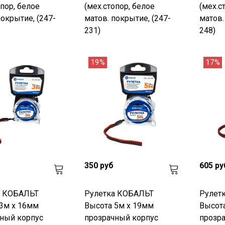
опор, белое
(мех.стопор, белое
(мех.с
покрытие, (247-
матов. покрытие, (247-
матов.
231)
248)
19%
17%
350 руб
605 ру
а КОБАЛЬТ
Рулетка КОБАЛЬТ
Рулет
3м x 16мм
Высота 5м x 19мм
Высота
ный корпус
прозрачный корпус
прозр