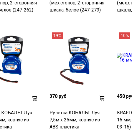
опор, 2-сторонняя
(мех.стопор, 2-сторонняя
(мех.с
белое (247-262)
шкала, белое (247-279)
шкала,
19%
10%
370 руб
450 ру
а КОБАЛЬТ Луч
Рулетка КОБАЛЬТ Луч
KRAFTO
мм, корпус из
7,5м x 25мм, корпус из
16 мм,
стика
ABS пластика
03-16)