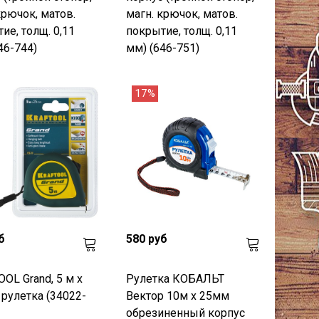
крючок, матов.
магн. крючок, матов.
ие, толщ. 0,11
покрытие, толщ. 0,11
46-744)
мм) (646-751)
17%
б
580 руб
OL Grand, 5 м х
Рулетка КОБАЛЬТ
 рулетка (34022-
Вектор 10м x 25мм
обрезиненный корпус