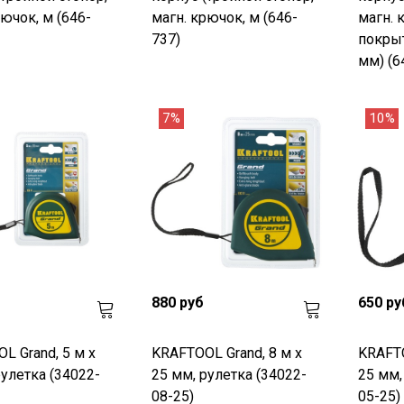
рючок, м (646-
магн. крючок, м (646-
магн. 
737)
покрыт
мм) (6
7%
10%
880 руб
650 ру
L Grand, 5 м х
KRAFTOOL Grand, 8 м х
KRAFTO
рулетка (34022-
25 мм, рулетка (34022-
25 мм,
08-25)
05-25)