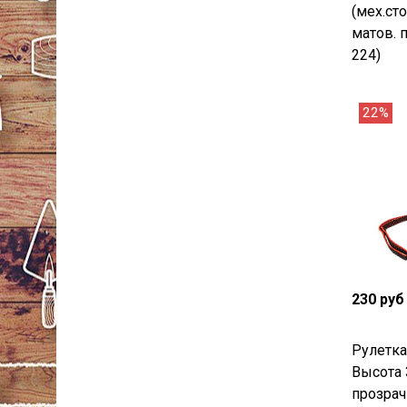
(мех.ст
матов. 
224)
22%
230 руб
Рулетк
Высота 
прозрач