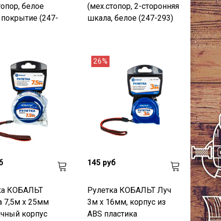
топор, белое
(мех.стопор, 2-сторонняя
 покрытие (247-
шкала, белое (247-293)
26%
б
145 руб
ка КОБАЛЬТ
Рулетка КОБАЛЬТ Луч
 7,5м x 25мм
3м x 16мм, корпус из
ачный корпус
ABS пластика