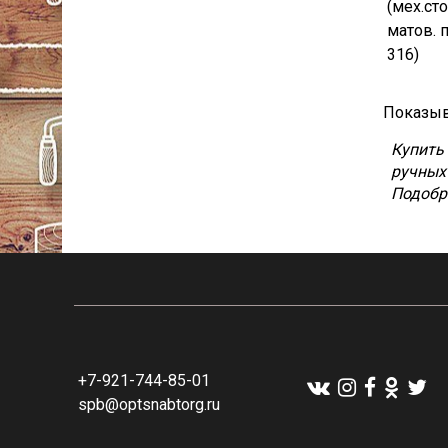
(мех.ст
матов. 
316)
Показыв
Купить
ручных
Подобра
+7-921-744-85-01
spb@optsnabtorg.ru