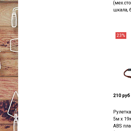
(мех.ст
шкала, 
23%
210 руб
Рулетк
5м x 19
ABS пла