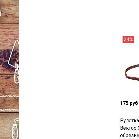
24%
175 руб
Рулетк
Вектор 
обрези