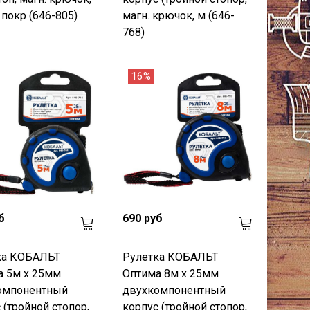
 покр (646-805)
магн. крючок, м (646-
768)
16%
б
690 руб
ка КОБАЛЬТ
Рулетка КОБАЛЬТ
а 5м x 25мм
Оптима 8м x 25мм
омпонентный
двухкомпонентный
 (тройной стопор,
корпус (тройной стопор,