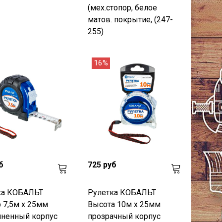
(мех.стопор, белое
матов. покрытие, (247-
255)
16%
б
725 руб
ка КОБАЛЬТ
Рулетка КОБАЛЬТ
 7,5м x 25мм
Высота 10м x 25мм
иненный корпус
прозрачный корпус