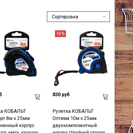
16%
б
830 руб
ка КОБАЛЬТ
Рулетка КОБАЛЬТ
рт 8м x 25мм
Оптима 10м x 25мм
иненный корпус
двухкомпонентный
топ, магн. крючок,
корпус (тройной стопор,