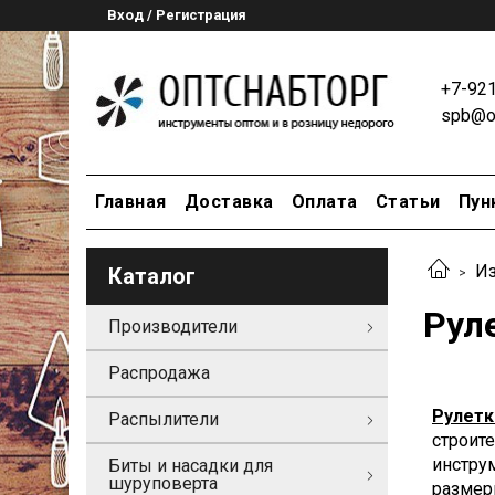
Вход / Регистрация
+7-92
spb@op
Главная
Доставка
Оплата
Статьи
Пун
Из
Каталог
Рул
Производители
Распродажа
Рулетк
Распылители
строит
инстру
Биты и насадки для
шуруповерта
размеры