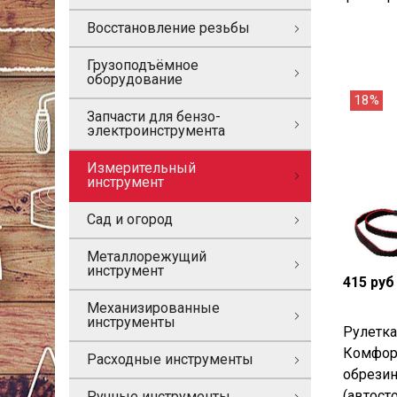
Восстановление резьбы
Грузоподъёмное
оборудование
18%
Запчасти для бензо-
электроинструмента
Измерительный
инструмент
Сад и огород
Металлорежущий
инструмент
415 руб
Механизированные
инструменты
Рулетк
Комфор
Расходные инструменты
обрези
(автосто
Ручные инструменты