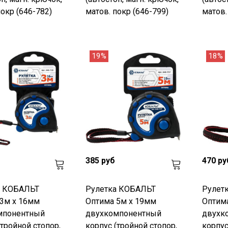
покр (646-782)
матов. покр (646-799)
матов.
19%
18%
385 руб
470 ру
а КОБАЛЬТ
Рулетка КОБАЛЬТ
Рулет
3м x 16мм
Оптима 5м x 19мм
Оптим
мпонентный
двухкомпонентный
двухк
(тройной стопор,
корпус (тройной стопор,
корпус