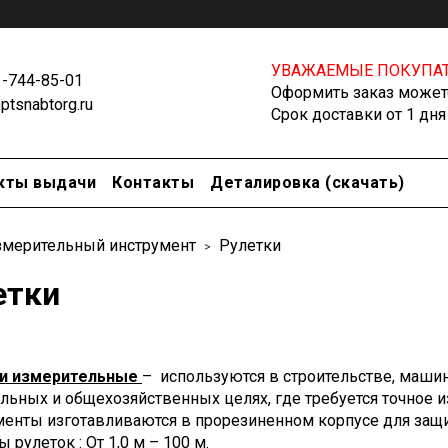
УВАЖАЕМЫЕ ПОКУПАТ
1-744-85-01
Оформить заказ можете
tsnabtorg.ru
Срок доставки от 1 дня
кты выдачи
Контакты
Деталировка (скачать)
мерительный инструмент
Рулетки
етки
и измерительные
– используются в строительстве, машин
ельных и общехозяйственных целях, где требуется точное 
менты изготавливаются в прорезиненном корпусе для защ
 рулеток : От 1,0 м – 100 м.