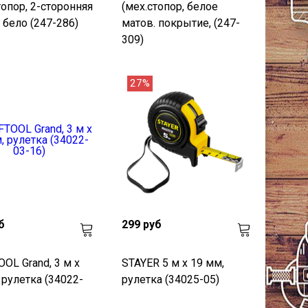
топор, 2-сторонняя
(мех.стопор, белое
 бело (247-286)
матов. покрытие, (247-
309)
27%
б
299 руб
OL Grand, 3 м х
STAYER 5 м х 19 мм,
 рулетка (34022-
рулетка (34025-05)