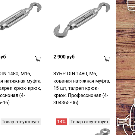
руб
2 900 руб
IN 1480, М16,
ЗУБР DIN 1480, М6,
я натяжная муфта,
кованая натяжная муфта,
талреп крюк-крюк,
15 шт, талреп крюк-
сионал (4-
крюк, Профессионал (4-
-16)
304365-06)
Товар отсутствует
14%
Товар отсутствует