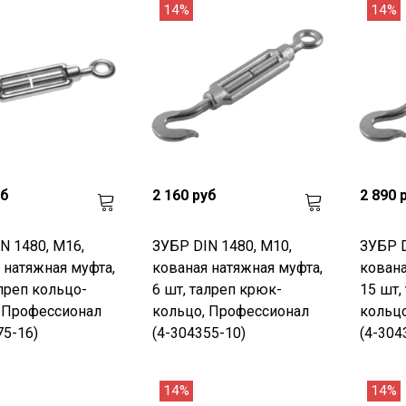
14%
14%
уб
2 160 руб
2 890 
N 1480, М16,
ЗУБР DIN 1480, М10,
ЗУБР D
 натяжная муфта,
кованая натяжная муфта,
кована
алреп кольцо-
6 шт, талреп крюк-
15 шт,
 Профессионал
кольцо, Профессионал
кольц
75-16)
(4-304355-10)
(4-304
14%
14%