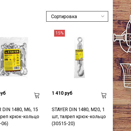
15%
руб
1 410 руб
 DIN 1480, М6, 15
STAYER DIN 1480, М20, 1
лреп крюк-кольцо
шт, талреп крюк-кольцо
-06)
(30515-20)