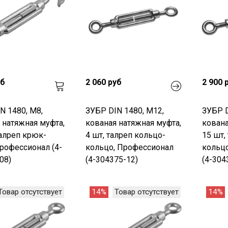
уб
2 060 руб
2 900 
N 1480, М8,
ЗУБР DIN 1480, М12,
ЗУБР D
 натяжная муфта,
кованая натяжная муфта,
кована
талреп крюк-
4 шт, талреп кольцо-
15 шт,
рофессионал (4-
кольцо, Профессионал
кольц
08)
(4-304375-12)
(4-304
Товар отсутствует
14%
Товар отсутствует
14%