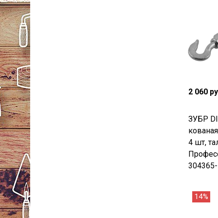
2 060 р
ЗУБР DI
кованая
4 шт, т
Професс
304365-
14%