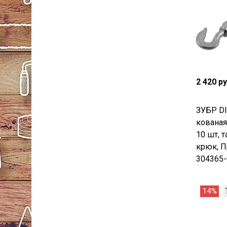
2 420 р
ЗУБР DI
кованая
10 шт, 
крюк, П
304365-
14%