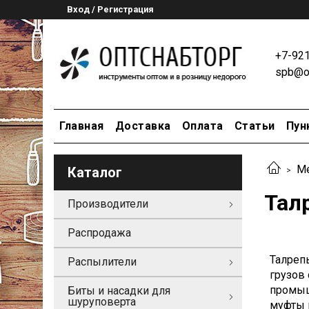
Вход / Регистрация
+7-92
spb@op
Главная
Доставка
Оплата
Статьи
Пун
Ме
Каталог
Тал
Производители
Распродажа
Талреп
Распылители
грузов
промыш
Биты и насадки для
шуруповерта
муфты 