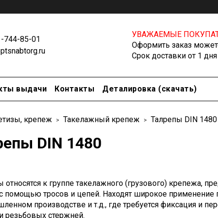
УВАЖАЕМЫЕ ПОКУПАТ
1-744-85-01
Оформить заказ можете
tsnabtorg.ru
Срок доставки от 1 дня
кты выдачи
Контакты
Деталировка (скачать)
тизы, крепеж
Такелажный крепеж
Талрепы DIN 1480
репы DIN 1480
ы относятся к группе такелажного (грузового) крепежа, п
 с помощью тросов и цепей. Находят широкое применение п
ленном производстве и т.д., где требуется фиксация и пе
и резьбовых стержней.