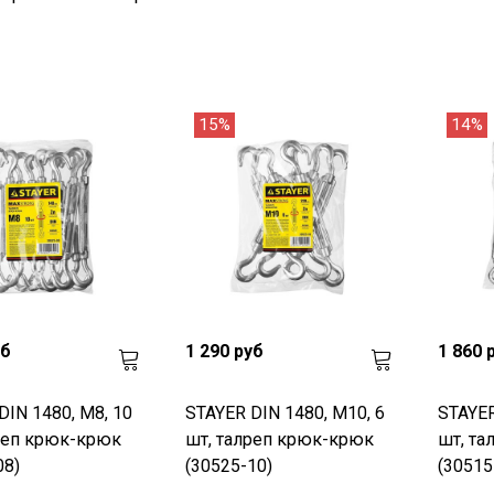
15%
14%
уб
1 290 руб
1 860 
DIN 1480, М8, 10
STAYER DIN 1480, М10, 6
STAYER
реп крюк-крюк
шт, талреп крюк-крюк
шт, та
08)
(30525-10)
(30515