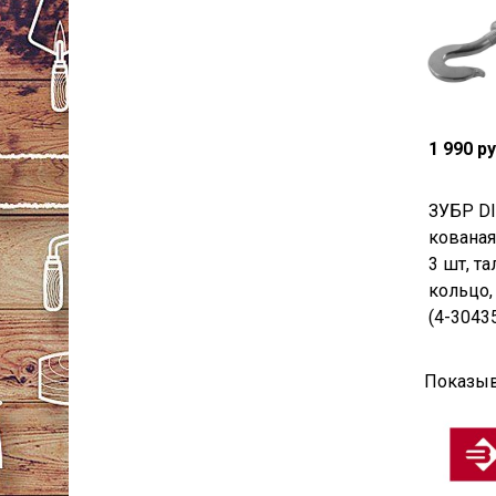
1 990 р
ЗУБР DI
кованая
3 шт, т
кольцо,
(4-3043
Показыв