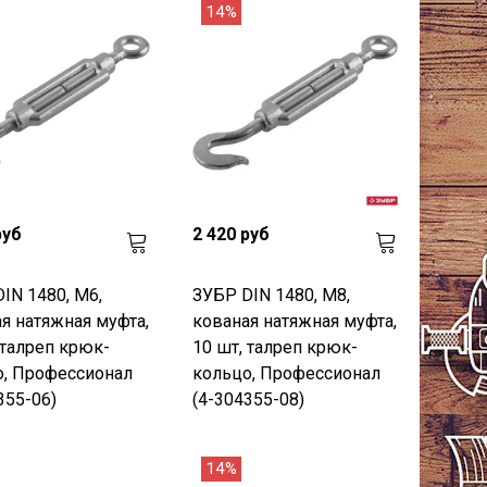
14%
руб
2 420 руб
IN 1480, М6,
ЗУБР DIN 1480, М8,
я натяжная муфта,
кованая натяжная муфта,
 талреп крюк-
10 шт, талреп крюк-
о, Профессионал
кольцо, Профессионал
355-06)
(4-304355-08)
14%