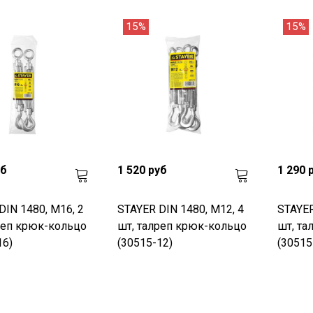
15%
15%
уб
1 520 руб
1 290 
DIN 1480, М16, 2
STAYER DIN 1480, М12, 4
STAYER
реп крюк-кольцо
шт, талреп крюк-кольцо
шт, та
16)
(30515-12)
(30515