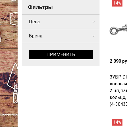
14%
Фильтры
Цена
Бренд
ПРИМЕНИТЬ
2 090 р
ЗУБР DI
кованая
2 шт, т
кольцо,
(4-3043
14%