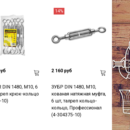
14%
руб
2 160 руб
 DIN 1480, М10, 6
ЗУБР DIN 1480, М10,
лреп крюк-кольцо
кованая натяжная муфта,
-10)
6 шт, талреп кольцо-
кольцо, Профессионал
(4-304375-10)