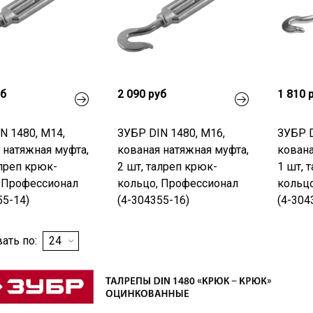
уб
2 090 руб
1 810 
N 1480, М14,
ЗУБР DIN 1480, М16,
ЗУБР D
 натяжная муфта,
кованая натяжная муфта,
кована
алреп крюк-
2 шт, талреп крюк-
1 шт, 
 Профессионал
кольцо, Профессионал
кольц
55-14)
(4-304355-16)
(4-304
ать по: