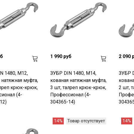
уб
1 990 руб
2 090 
N 1480, М12,
ЗУБР DIN 1480, М14,
ЗУБР D
 натяжная муфта,
кованая натяжная муфта,
кована
алреп крюк-крюк,
3 шт, талреп крюк-крюк,
2 шт, 
ионал (4-
Профессионал (4-
Профес
12)
304365-14)
304365
14%
Товар отсутствует
14%