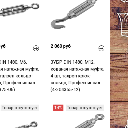
руб
2 060 руб
IN 1480, М6,
ЗУБР DIN 1480, М12,
я натяжная муфта,
кованая натяжная муфта,
 талреп кольцо-
4 шт, талреп крюк-
о, Профессионал
кольцо, Профессионал
375-06)
(4-304355-12)
Товар отсутствует
14%
Товар отсутствует