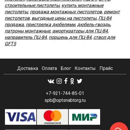
строительные пистолеты
,
купить монтажные
пистолеты
,
продажа монтажных пистолетов
,
ремонт
пистолетов
,
выгодные цены на пистолеты
,
ПЦ-84
продажа
,
пристрелка дюбелями
,
дюбель-гвоздь
,
патроны монтажные
,
амортизаторы для ПЦ-84
,
направитель ПЦ-84
,
поршень для ПЦ-84
,
ствол для
GFT5
Доставка
Оплата
Блог
Контакты
Прайс
+7-921-744-85-01
spb@optsnabtorg.ru