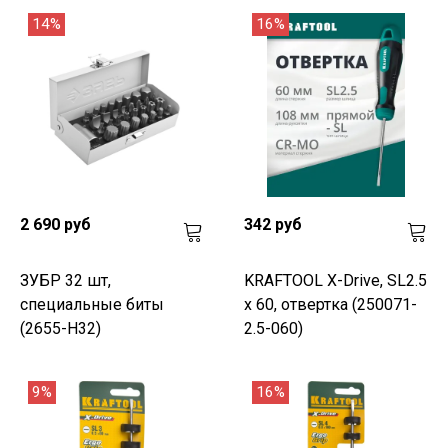
14%
16%
2 690 руб
342 руб
ЗУБР 32 шт,
KRAFTOOL Х-Drive, SL2.5
специальные биты
x 60, отвертка (250071-
(2655-H32)
2.5-060)
9%
16%