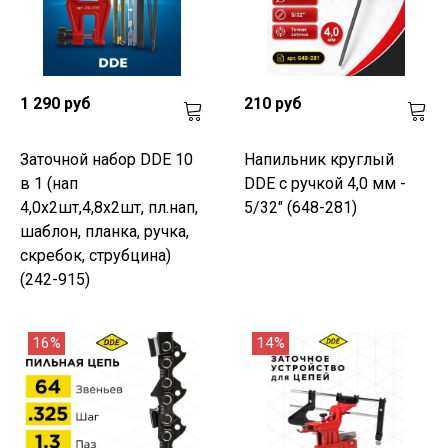
1 290 руб
210 руб
Заточной набор DDE 10
Напильник круглый
в 1 (нап
DDE с ручкой 4,0 мм -
4,0х2шт,4,8х2шт, пл.нап,
5/32" (648-281)
шаблон, планка, ручка,
скребок, струбцина)
(242-915)
16%
14%