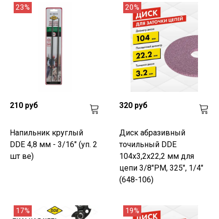
23%
20%
210 руб
320 руб
Напильник круглый
Диск абразивный
DDE 4,8 мм - 3/16" (уп. 2
точильный DDE
шт ве)
104х3,2х22,2 мм для
цепи 3/8"PM, 325", 1/4"
(648-106)
17%
19%