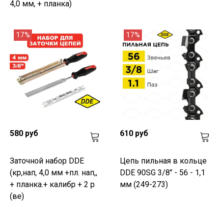
4,0 мм, + планка)
17%
17%
580 руб
610 руб
Заточной набор DDE
Цепь пильная в кольце
(кр,нап, 4,0 мм +пл. нап,,
DDE 90SG 3/8" - 56 - 1,1
+ планка.+ калибр + 2 р
мм (249-273)
(ве)