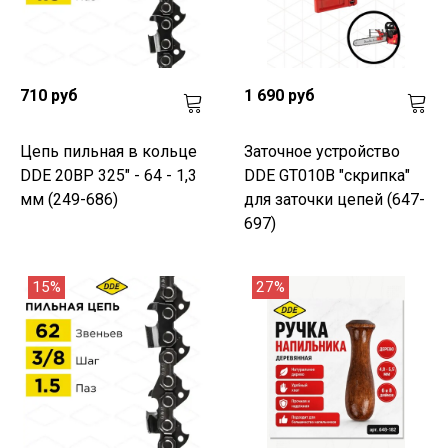
710 руб
1 690 руб
Цепь пильная в кольце
Заточное устройство
DDE 20BP 325" - 64 - 1,3
DDE GT010B "скрипка"
мм (249-686)
для заточки цепей (647-
697)
15%
27%