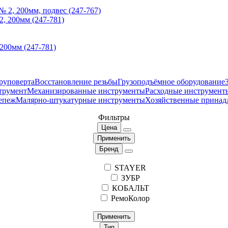
2, 200мм, подвес (247-767)
200мм (247-781)
руповерта
Восстановление резьбы
Грузоподъёмное оборудование
трумент
Механизированные инструменты
Расходные инструмент
епеж
Малярно-штукатурные инструменты
Хозяйственные принад
Фильтры
Цена
Применить
Бренд
STAYER
ЗУБР
КОБАЛЬТ
РемоКолор
Применить
Тип