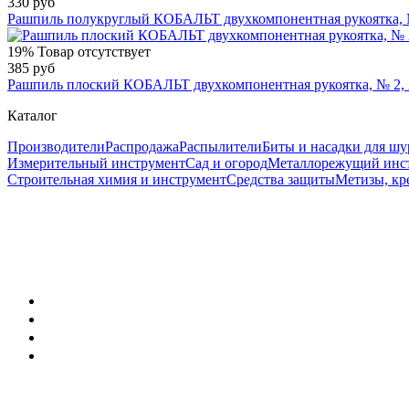
330 руб
Рашпиль полукруглый КОБАЛЬТ двухкомпонентная рукоятка, № 
19%
Товар отсутствует
385 руб
Рашпиль плоский КОБАЛЬТ двухкомпонентная рукоятка, № 2, 
Каталог
Производители
Распродажа
Распылители
Биты и насадки для шу
Измерительный инструмент
Сад и огород
Металлорежущий инс
Строительная химия и инструмент
Средства защиты
Метизы, кр