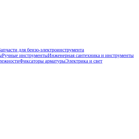
Запчасти для бензо-электроинструмента
ы
Ручные инструменты
Инженерная сантехника и инструменты
лежности
Фиксаторы арматуры
Электрика и свет