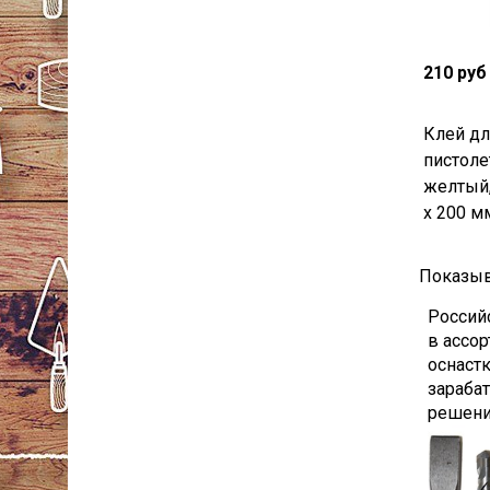
210 руб
Клей дл
пистол
желтый,
х 200 мм
Показыв
Российс
в ассо
оснаст
зараба
решени