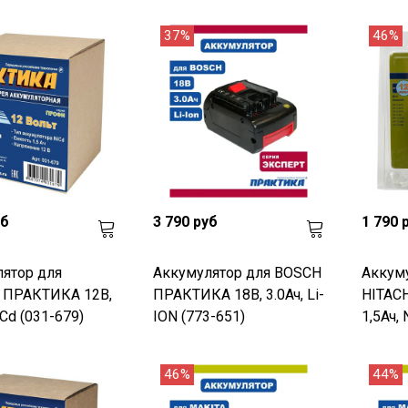
37%
46%
уб
3 790 руб
1 790 
ятор для
Аккумулятор для BOSCH
Аккум
I ПРАКТИКА 12В,
ПРАКТИКА 18В, 3.0Ач, Li-
HITAC
iCd (031-679)
ION (773-651)
1,5Ач, 
46%
44%