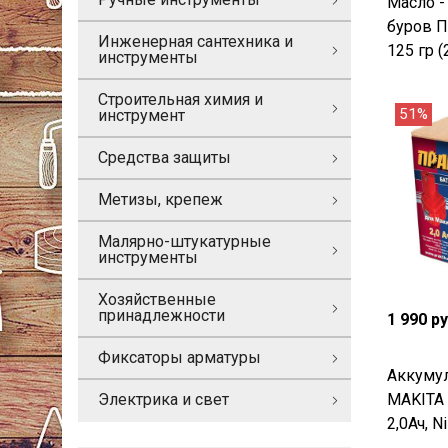
Масло -
буров 
Инженерная сантехника и
125 гр (
инструменты
Строительная химия и
51%
инструмент
Средства защиты
Метизы, крепеж
Малярно-штукатурные
инструменты
Хозяйственные
принадлежности
1 990 р
Фиксаторы арматуры
Аккумул
MAKITA
Электрика и свет
2,0Ач, N