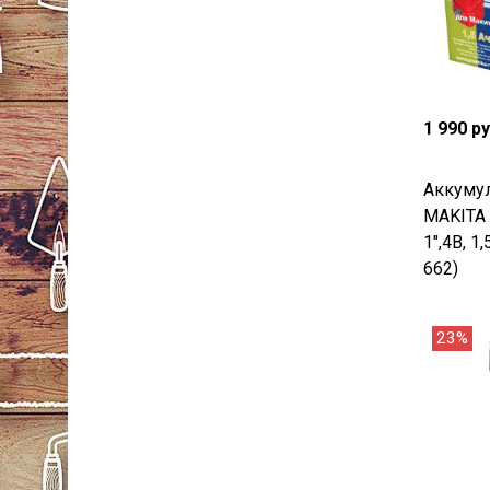
1 990 р
Аккумул
MAKITA
1",4В, 1
662)
23%