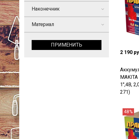
Наконечник
Материал
ПРИМЕНИТЬ
2 190 р
Аккумул
MAKITA
1",4В, 2
271)
48%