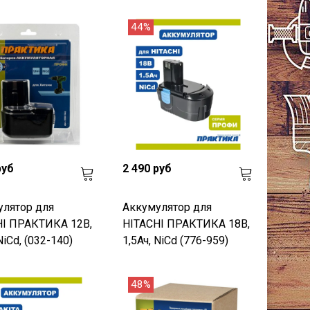
44%
руб
2 490 руб
улятор для
Аккумулятор для
HI ПРАКТИКА 12В,
HITACHI ПРАКТИКА 18В,
NiCd, (032-140)
1,5Ач, NiCd (776-959)
48%