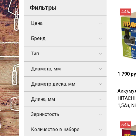
Фильтры
44%
Цена
Бренд
Тип
Диаметр, мм
1 790 р
Диаметр диска, мм
Аккумул
HITACH
Длина, мм
1,5Ач, N
Зернистость
54%
Количество в наборе