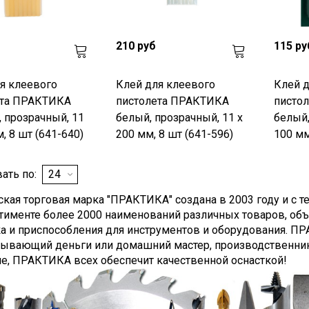
210 руб
115 ру
я клеевого
Клей для клеевого
Клей д
ета ПРАКТИКА
пистолета ПРАКТИКА
писто
 прозрачный, 11
белый, прозрачный, 11 х
белый,
, 8 шт (641-640)
200 мм, 8 шт (641-596)
100 мм
ать по:
кая торговая марка "ПРАКТИКА" создана в 2003 году и с те
ртименте более 2000 наименований различных товаров, об
ка и приспособления для инструментов и оборудования. П
тывающий деньги или домашний мастер, производственник 
е, ПРАКТИКА всех обеспечит качественной оснасткой!