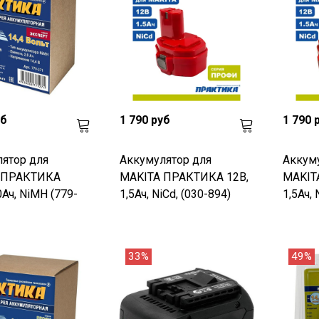
уб
1 790 руб
1 790 
ятор для
Аккумулятор для
Аккум
 ПРАКТИКА
MAKITA ПРАКТИКА 12В,
MAKIT
,0Ач, NiMH (779-
1,5Ач, NiCd, (030-894)
1,5Ач, 
33%
49%