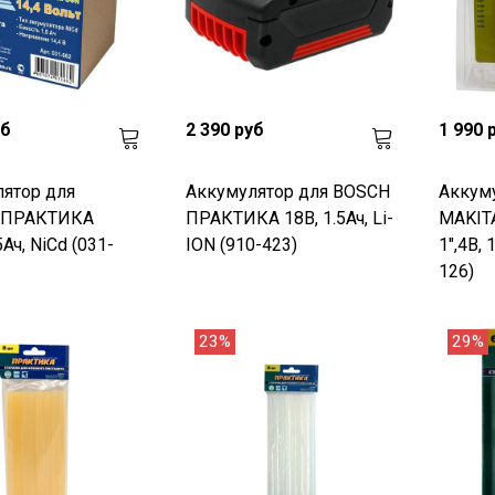
уб
2 390 руб
1 990 
ятор для
Аккумулятор для BOSCH
Аккум
 ПРАКТИКА
ПРАКТИКА 18В, 1.5Ач, Li-
MAKIT
,5Ач, NiCd (031-
ION (910-423)
1",4В, 
126)
23%
29%