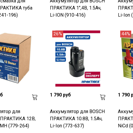
 смазка для
Аккумулятор для BOSCH
Аккум
ПРАКТИКА туба
ПРАКТИКА 1",4В, 1.5Ач,
ПРАКТИ
241-196)
Li-ION (910-416)
Li-Ion 
26%
44%
уб
1 790 руб
1 790 
ятор для
Аккумулятор для BOSCH
Аккум
 ПРАКТИКА 12В,
ПРАКТИКА 10.8В, 1.5Ач,
ПРАКТИ
iMH (779-264)
Li-Ion (773-637)
NiCd (