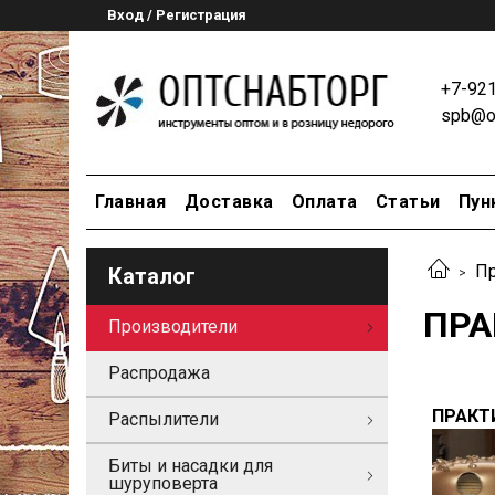
Вход / Регистрация
+7-92
spb@op
Главная
Доставка
Оплата
Статьи
Пун
Пр
Каталог
ПРА
Производители
Распродажа
ПРАКТ
Распылители
Биты и насадки для
шуруповерта