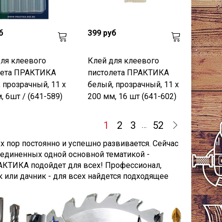
б
399 руб
ля клеевого
Клей для клеевого
лета ПРАКТИКА
пистолета ПРАКТИКА
 прозрачный, 11 х
белый, прозрачный, 11 х
, 6шт / (641-589)
200 мм, 16 шт (641-602)
1
2
3
52
…
х пор постоянно и успешно развивается. Сейчас
ъединенных одной основной тематикой -
РАКТИКА подойдет для всех! Профессионал,
или дачник - для всех найдется подходящее