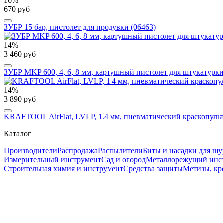
16%
670 руб
ЗУБР 15 бар, пистолет для продувки (06463)
14%
3 460 руб
ЗУБР MKP 600, 4, 6, 8 мм, картушный пистолет для штукатурки
14%
3 890 руб
KRAFTOOL AirFlat, LVLP, 1.4 мм, пневматический краскопульт 
Каталог
Производители
Распродажа
Распылители
Биты и насадки для шу
Измерительный инструмент
Сад и огород
Металлорежущий инс
Строительная химия и инструмент
Средства защиты
Метизы, кр