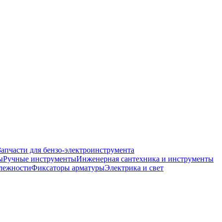
Запчасти для бензо-электроинструмента
ы
Ручные инструменты
Инженерная сантехника и инструменты
лежности
Фиксаторы арматуры
Электрика и свет