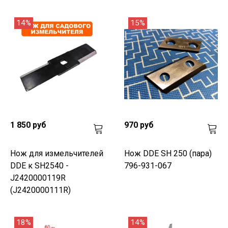
14%
15%
1 850 руб
970 руб
Нож для измельчителей
Нож DDE SH 250 (пара)
DDE к SH2540 -
796-931-067
J2420000119R
(J2420000111R)
18%
14%