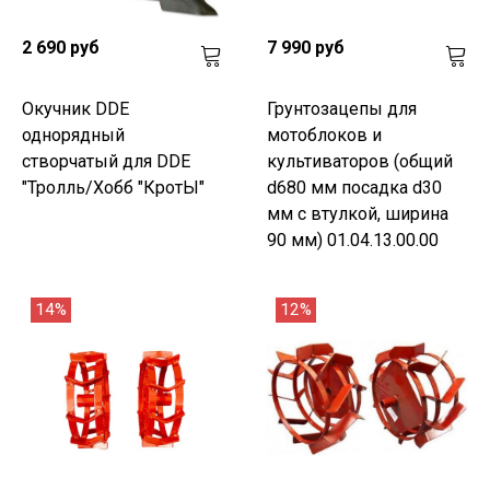
2 690 руб
7 990 руб
Окучник DDE
Грунтозацепы для
однорядный
мотоблоков и
створчатый для DDE
культиваторов (общий
"Тролль/Хобб "КротЫ"
d680 мм посадка d30
мм с втулкой, ширина
90 мм) 01.04.13.00.00
14%
12%