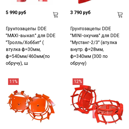
5 990 руб
3 790 руб
Грунтозацепы DDE
Грунтозацепы DDE
"MAXI-выкап." для DDE
"MINI-окучив" для DDE
"Тролль/Хоббит" (
"Мустанг-2/3" (втулка
втулка ф=30мм,
внутр. ф=28мм,
ф=540мм/460мм(по
ф=340мм (300 по
обручу), ш
обручу)
11%
12%