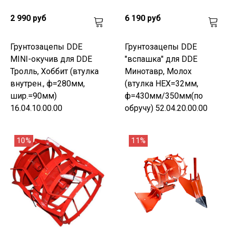
2 990 руб
6 190 руб
Грунтозацепы DDE
Грунтозацепы DDE
MINI-окучив для DDE
"вспашка" для DDE
Тролль, Хоббит (втулка
Минотавр, Молох
внутрен., ф=280мм,
(втулка HEX=32мм,
шир.=90мм)
ф=430мм/350мм(по
16.04.10.00.00
обручу) 52.04.20.00.00
10%
11%