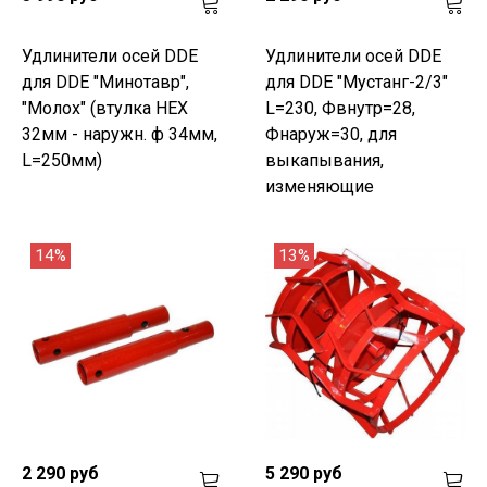
Удлинители осей DDE
Удлинители осей DDE
для DDE "Минотавр",
для DDE "Мустанг-2/3"
"Молох" (втулка HEX
L=230, Фвнутр=28,
32мм - наружн. ф 34мм,
Фнаруж=30, для
L=250мм)
выкапывания,
изменяющие
14%
13%
2 290 руб
5 290 руб