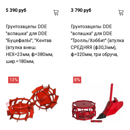
5 390 руб
3 790 руб
Грунтозацепы DDE
Грунтозацепы DDE
"вспашка" для DDE
"вспашка" для DDE
"БуцефалЫ", "Кентав
"Тролль/Хоббит" (втулка
(втулка внеш.
СРЕДНЯЯ (ф30,3мм),
HEX=23мм, ф=380мм,
ф=320мм, три обруча,
шир.=180мм,
13%
8%