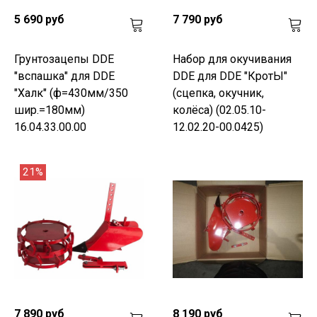
5 690 руб
7 790 руб
Грунтозацепы DDE
Набор для окучивания
"вспашка" для DDE
DDE для DDE "КротЫ"
"Халк" (ф=430мм/350
(сцепка, окучник,
шир.=180мм)
колёса) (02.05.10-
16.04.33.00.00
12.02.20-00.0425)
21%
7 890 руб
8 190 руб