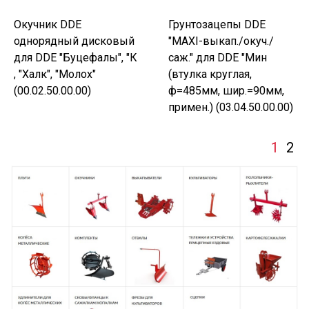
Окучник DDE
Грунтозацепы DDE
однорядный дисковый
"MAXI-выкап./окуч./
для DDE "Буцефалы", "К
саж." для DDE "Мин
, "Халк", "Молох"
(втулка круглая,
(00.02.50.00.00)
ф=485мм, шир.=90мм,
примен.) (03.04.50.00.00)
1
2