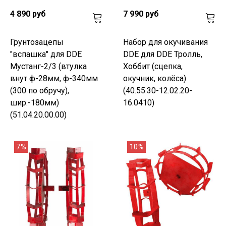
4 890 руб
7 990 руб
Грунтозацепы
Набор для окучивания
"вспашка" для DDE
DDE для DDE Тролль,
Мустанг-2/3 (втулка
Хоббит (сцепка,
внут ф-28мм, ф-340мм
окучник, колёса)
(300 по обручу),
(40.55.30-12.02.20-
шир.-180мм)
16.0410)
(51.04.20.00.00)
7%
10%