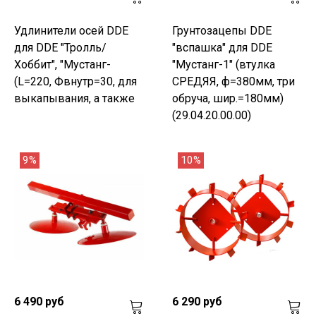
Удлинители осей DDE
Грунтозацепы DDE
для DDE "Тролль/
"вспашка" для DDE
Хоббит", "Мустанг-
"Мустанг-1" (втулка
(L=220, Фвнутр=30, для
СРЕДЯЯ, ф=380мм, три
выкапывания, а также
обруча, шир.=180мм)
(29.04.20.00.00)
9%
10%
6 490 руб
6 290 руб