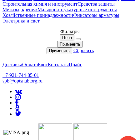
Строительная химия и инструмент
Средства защиты
Метизы, крепеж
Малярно-штукатурные инструменты
Хозяйственные принадлежности
Фиксаторы арматуры
Электрика и свет
Фильтры
Цена
Применить
Сбросить
Применить
Доставка
Оплата
Блог
Контакты
Прайс
+7-921-744-85-01
spb@optsnabtorg.ru