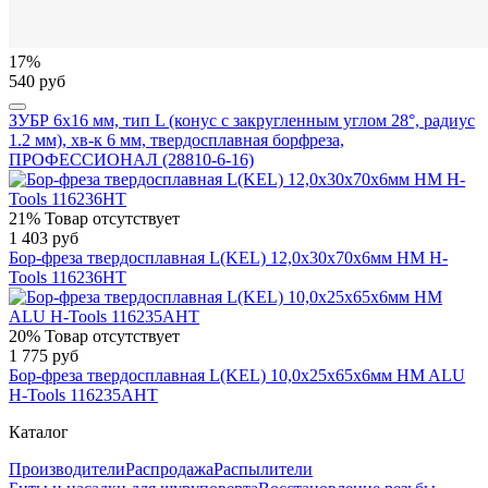
17%
540 руб
ЗУБР 6х16 мм, тип L (конус с закругленным углом 28°, радиус
1.2 мм), хв-к 6 мм, твердосплавная борфреза,
ПРОФЕССИОНАЛ (28810-6-16)
21%
Товар отсутствует
1 403 руб
Бор-фреза твердосплавная L(KEL) 12,0x30x70x6мм HM H-
Tools 116236HT
20%
Товар отсутствует
1 775 руб
Бор-фреза твердосплавная L(KEL) 10,0x25x65x6мм HM ALU
H-Tools 116235AHT
Каталог
Производители
Распродажа
Распылители