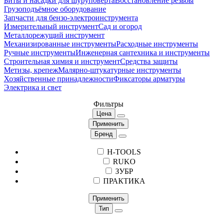
Биты и насадки для шуруповерта
Восстановление резьбы
Грузоподъёмное оборудование
Запчасти для бензо-электроинструмента
Измерительный инструмент
Сад и огород
Металлорежущий инструмент
Механизированные инструменты
Расходные инструменты
Ручные инструменты
Инженерная сантехника и инструменты
Строительная химия и инструмент
Средства защиты
Метизы, крепеж
Малярно-штукатурные инструменты
Хозяйственные принадлежности
Фиксаторы арматуры
Электрика и свет
Фильтры
Цена
Применить
Бренд
H-TOOLS
RUKO
ЗУБР
ПРАКТИКА
Применить
Тип