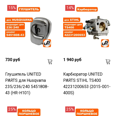
15%
14%
730 руб
1 940 руб
Глушитель UNITED
Карбюратор UNITED
PARTS для Husqvarna
PARTS STIHL TS400
235/236/240 5451808-
42231200653 (2015-001-
43 (HR-H101)
400S)
25%
25%