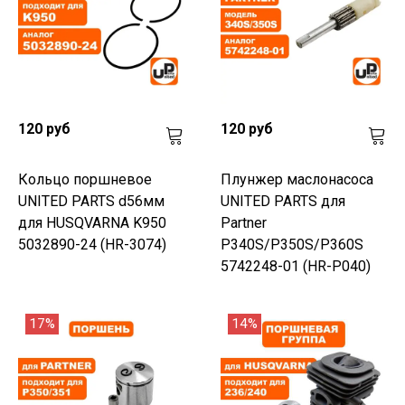
120 руб
120 руб
Кольцо поршневое
Плунжер маслонасоса
UNITED PARTS d56мм
UNITED PARTS для
для HUSQVARNA K950
Partner
5032890-24 (HR-3074)
P340S/P350S/P360S
5742248-01 (HR-P040)
17%
14%