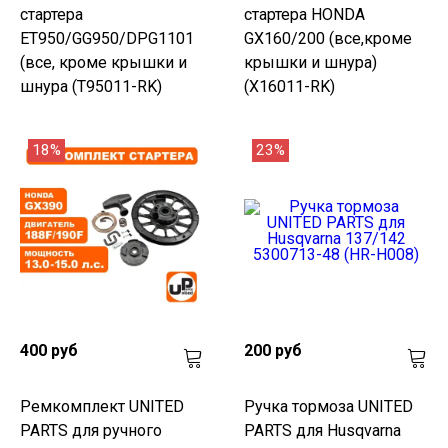
стартера
стартера HONDA
ET950/GG950/DPG1101
GX160/200 (все,кроме
(все, кроме крышки и
крышки и шнура)
шнура (T95011-RK)
(X16011-RK)
18%
23%
400 руб
200 руб
Ремкомплект UNITED
Ручка тормоза UNITED
PARTS для ручного
PARTS для Husqvarna