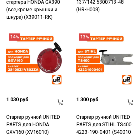
стартера HONDA GX390
137/142 5300713-48
(все,кроме крышки и
(HR-H008)
шнура) (X39011-RK)
14%
13%
1 030 руб
1 300 руб
Стартер ручной UNITED
Стартер ручной UNITED
PARTS для HONDA
PARTS для STIHL TS400
GXV160 (XV16010)
4223-190-0401 (S40010