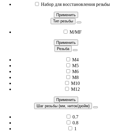
Набор для восстановления резьбы
Применить
Тип резьбы
M/MF
Применить
Резьба
M4
M5
M6
M8
M10
M12
Применить
Шаг резьбы (мм, ниток/дюйм)
0.7
0.8
1