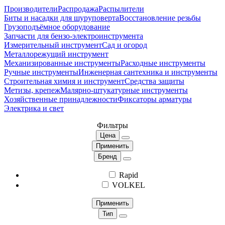
Производители
Распродажа
Распылители
Биты и насадки для шуруповерта
Восстановление резьбы
Грузоподъёмное оборудование
Запчасти для бензо-электроинструмента
Измерительный инструмент
Сад и огород
Металлорежущий инструмент
Механизированные инструменты
Расходные инструменты
Ручные инструменты
Инженерная сантехника и инструменты
Строительная химия и инструмент
Средства защиты
Метизы, крепеж
Малярно-штукатурные инструменты
Хозяйственные принадлежности
Фиксаторы арматуры
Электрика и свет
Фильтры
Цена
Применить
Бренд
Rapid
VOLKEL
Применить
Тип