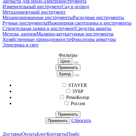
Запчасти для бензо-электроинструмента
Измерительный инструмент
Сад и огород
Металлорежущий инструмент
Механизированные инструменты
Расходные инструменты
Ручные инструменты
Инженерная сантехника и инструменты
Строительная химия и инструмент
Средства защиты
Метизы, крепеж
Малярно-штукатурные инструменты
Хозяйственные принадлежности
Фиксаторы арматуры
Электрика и свет
Фильтры
Цена
Применить
Бренд
STAYER
ЗУБР
РемоКолор
Россия
Применить
Сбросить
Применить
Доставка
Оплата
Блог
Контакты
Прайс