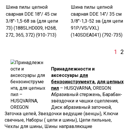
Шина пилы цепной
Шина пилы цепной
сварная DDE 18"/ 45 см
сварная DDE 14"/ 35 см
3/8"-1,5-68 зв (для цепи
3/8"-1,3-52 зв (для цепи
73) (188SLHD009, H268,
91P/VS/VXL)
272, 365, 372) (910-713)
(140SDEA041) (792-735)
1
2
Принадлежности и
аксессуары
для
бензоинструмента
,
для цепных
пил
– HUSQVARNA, OREGON:
Абразивный стержень, Барабан-
звёздочки и чашки сцепления,
Диск абразивный заточной,
Заточка цепей, Звездочки ведущие (венцы), Ключи
свечные, Наборы ( цепи и шины), Цепи пильные,
Чехлы для шины, Шины направляющие