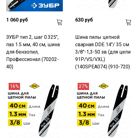
1 060 руб
630 руб
ЗУБР тип 2, шаг 0.325",
Шина пилы цепной
паз 1.5 мм, 40 см, шина
сварная DDE 14"/ 35 см
для бензопил,
3/8"-1,3-50 зв (для цепи
Профессионал (70202-
91P/VS/VXL)
40)
(140SPEA074) (910-720)
16%
27%