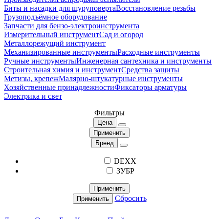
Биты и насадки для шуруповерта
Восстановление резьбы
Грузоподъёмное оборудование
Запчасти для бензо-электроинструмента
Измерительный инструмент
Сад и огород
Металлорежущий инструмент
Механизированные инструменты
Расходные инструменты
Ручные инструменты
Инженерная сантехника и инструменты
Строительная химия и инструмент
Средства защиты
Метизы, крепеж
Малярно-штукатурные инструменты
Хозяйственные принадлежности
Фиксаторы арматуры
Электрика и свет
Фильтры
Цена
Применить
Бренд
DEXX
ЗУБР
Применить
Сбросить
Применить