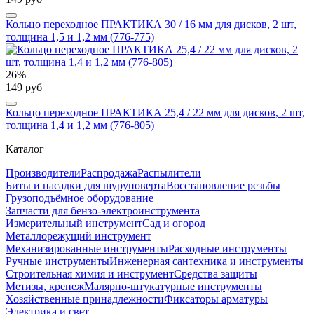
Кольцо переходное ПРАКТИКА 30 / 16 мм для дисков, 2 шт,
толщина 1,5 и 1,2 мм (776-775)
26%
149 руб
Кольцо переходное ПРАКТИКА 25,4 / 22 мм для дисков, 2 шт,
толщина 1,4 и 1,2 мм (776-805)
Каталог
Производители
Распродажа
Распылители
Биты и насадки для шуруповерта
Восстановление резьбы
Грузоподъёмное оборудование
Запчасти для бензо-электроинструмента
Измерительный инструмент
Сад и огород
Металлорежущий инструмент
Механизированные инструменты
Расходные инструменты
Ручные инструменты
Инженерная сантехника и инструменты
Строительная химия и инструмент
Средства защиты
Метизы, крепеж
Малярно-штукатурные инструменты
Хозяйственные принадлежности
Фиксаторы арматуры
Электрика и свет