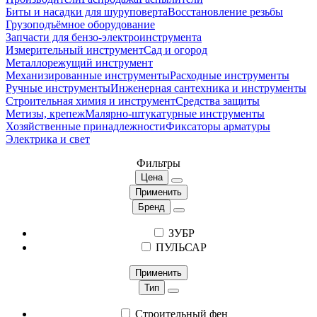
Биты и насадки для шуруповерта
Восстановление резьбы
Грузоподъёмное оборудование
Запчасти для бензо-электроинструмента
Измерительный инструмент
Сад и огород
Металлорежущий инструмент
Механизированные инструменты
Расходные инструменты
Ручные инструменты
Инженерная сантехника и инструменты
Строительная химия и инструмент
Средства защиты
Метизы, крепеж
Малярно-штукатурные инструменты
Хозяйственные принадлежности
Фиксаторы арматуры
Электрика и свет
Фильтры
Цена
Применить
Бренд
ЗУБР
ПУЛЬСАР
Применить
Тип
Строительный фен