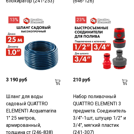
блокиратор (241-253)
(646-126)
13%
23%
3 190 руб
210 руб
Шланг для воды
Набор поливочный
садовый QUATTRO
QUATTRO ELEMENTI 3
ELEMENTI Acquamarina
предмета. Соединитель
1" 25 метров,
3/4"-1шт, штуцер 1/2" и
армированный,
3/4", мягкий пластик
толщина ст (246-838)
(241-307)