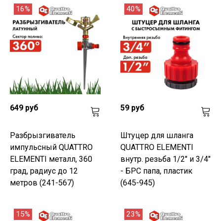
16%
40%
649 руб
59 руб
Разбрызгиватель
Штуцер для шланга
импульсный QUATTRO
QUATTRO ELEMENTI
ELEMENTI металл, 360
внутр. резьба 1/2" и 3/4"
град, радиус до 12
- БРС папа, пластик
метров (241-567)
(645-945)
15%
23%