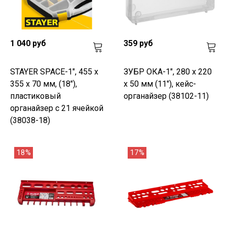
1 040 руб
359 руб
STAYER SPACE-1", 455 х
ЗУБР ОКА-1", 280 х 220
355 х 70 мм, (18"),
х 50 мм (11"), кейс-
пластиковый
органайзер (38102-11)
органайзер с 21 ячейкой
(38038-18)
18%
17%