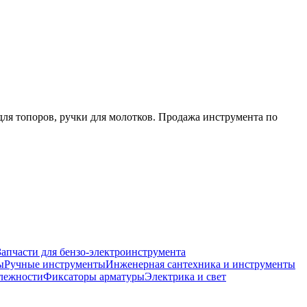
для топоров, ручки для молотков. Продажа инструмента по
Запчасти для бензо-электроинструмента
ы
Ручные инструменты
Инженерная сантехника и инструменты
лежности
Фиксаторы арматуры
Электрика и свет