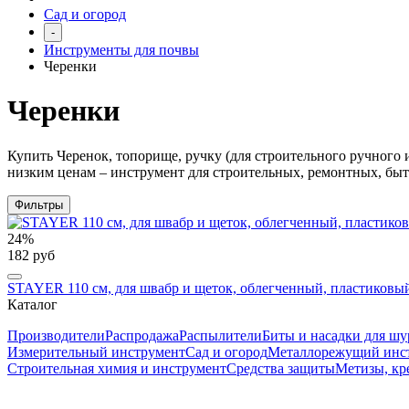
Сад и огород
-
Инструменты для почвы
Черенки
Черенки
Купить Черенок, топорище, ручку (для строительного ручного 
низким ценам – инструмент для
строительных, ремонтных, быт
Фильтры
24%
182 руб
STAYER 110 см, для швабр и щеток, облегченный, пластиковый
Каталог
Производители
Распродажа
Распылители
Биты и насадки для шу
Измерительный инструмент
Сад и огород
Металлорежущий инс
Строительная химия и инструмент
Средства защиты
Метизы, кр