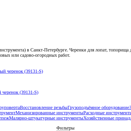
инструмента) в Санкт-Петербурге. Черенки для лопат, топорища 
овых или садово-огородных работ.
 черенок (39131-S)
руповерта
Восстановление резьбы
Грузоподъёмное оборудование
трумент
Механизированные инструменты
Расходные инструмент
епеж
Малярно-штукатурные инструменты
Хозяйственные принад
Фильтры