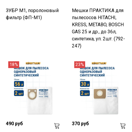
ЗУБР М1, поролоновый
Мешки ПРАКТИКА для
фильтр (ФП-М1)
пылесосов HITACHI,
KRESS, METABO, BOSCH
GAS 25 и др., до 36л,
синтетика, уп. 2шт. (792-
247)
18%
23%
490 руб
370 руб