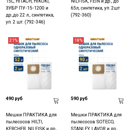
15L, HITACH, HIKOKI,
NILFISK, FEIN и др., до
ЗУБР ПУ-15-1200 и
65л, синтетика, уп. 2шт
др.,до 22 л., синтетика,
(792-360)
уп. 2 шт. (792-346)
21%
18%
490 руб
590 руб
Мешки ПРАКТИКА для
Мешки ПРАКТИКА для
пылесосов HILTI,
пылесосов SOTECO,
KERCHER, NILFISK и др.,
STANLEY, LAVOR и др.,