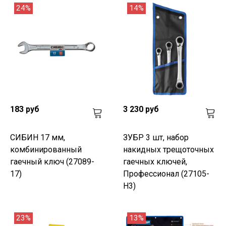
24%
14%
183 руб
3 230 руб
СИБИН 17 мм,
ЗУБР 3 шт, набор
комбинированный
накидных трещоточных
гаечный ключ (27089-
гаечных ключей,
17)
Профессионал (27105-
H3)
23%
13%