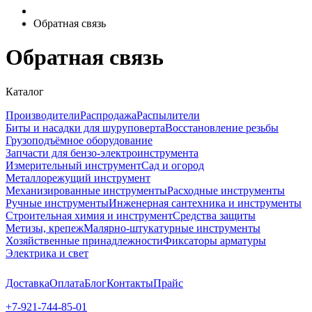
Обратная связь
Обратная связь
Каталог
Производители
Распродажа
Распылители
Биты и насадки для шуруповерта
Восстановление резьбы
Грузоподъёмное оборудование
Запчасти для бензо-электроинструмента
Измерительный инструмент
Сад и огород
Металлорежущий инструмент
Механизированные инструменты
Расходные инструменты
Ручные инструменты
Инженерная сантехника и инструменты
Строительная химия и инструмент
Средства защиты
Метизы, крепеж
Малярно-штукатурные инструменты
Хозяйственные принадлежности
Фиксаторы арматуры
Электрика и свет
Доставка
Оплата
Блог
Контакты
Прайс
+7-921-744-85-01