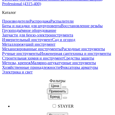
Professional (4315-400)
Каталог
Производители
Распродажа
Распылители
Биты и насадки для шуруповерта
Восстановление резьбы
Грузоподъёмное оборудование
Запчасти для бензо-электроинструмента
Измерительный инструмент
Сад и огород
Металлорежущий инструмент
Механизированные инструменты
Расходные инструменты
Ручные инструменты
Инженерная сантехника и инструменты
Строительная химия и инструмент
Средства защиты
Метизы, крепеж
Малярно-штукатурные инструменты
Хозяйственные принадлежности
Фиксаторы арматуры
Электрика и свет
Фильтры
Цена
Применить
Бренд
STAYER