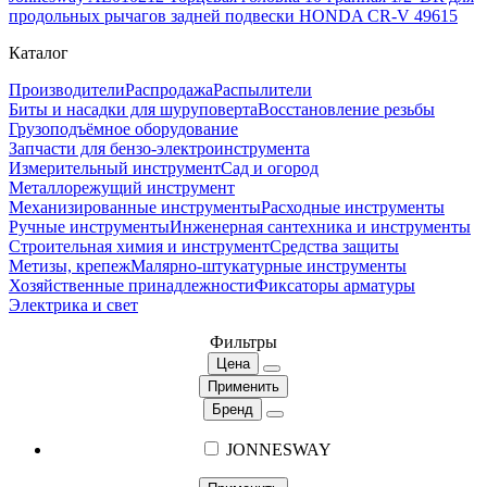
продольных рычагов задней подвески HONDA CR-V 49615
Каталог
Производители
Распродажа
Распылители
Биты и насадки для шуруповерта
Восстановление резьбы
Грузоподъёмное оборудование
Запчасти для бензо-электроинструмента
Измерительный инструмент
Сад и огород
Металлорежущий инструмент
Механизированные инструменты
Расходные инструменты
Ручные инструменты
Инженерная сантехника и инструменты
Строительная химия и инструмент
Средства защиты
Метизы, крепеж
Малярно-штукатурные инструменты
Хозяйственные принадлежности
Фиксаторы арматуры
Электрика и свет
Фильтры
Цена
Применить
Бренд
JONNESWAY