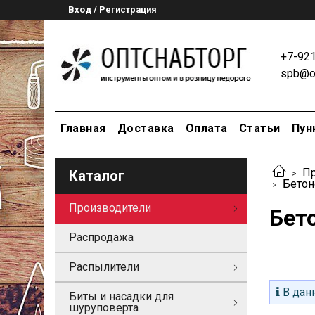
Вход / Регистрация
+7-92
spb@op
Главная
Доставка
Оплата
Статьи
Пун
Пр
Каталог
Бето
Производители
Бет
Распродажа
Распылители
В данн
Биты и насадки для
шуруповерта