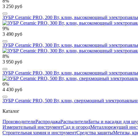
8%
3 250 руб
ЗУБР Ceramic PRO, 200 Вт, клин, высокомощный электропаяльн
9%
3 490 руб
ЗУБР Ceramic PRO, 300 Вт, клин, высокомощный электропаяльн
8%
3 950 руб
ЗУБР Ceramic PRO, 300 Вт, клин, высокомощный электропаяльн
6%
4 430 руб
ЗУБР Ceramic PRO, 500 Вт, клин, сверхмощный электропаяльни
Каталог
Производители
Распродажа
Распылители
Биты и насадки для шу
Измерительный инструмент
Сад и огород
Металлорежущий инс
Строительная химия и инструмент
Средства защиты
Метизы, кр