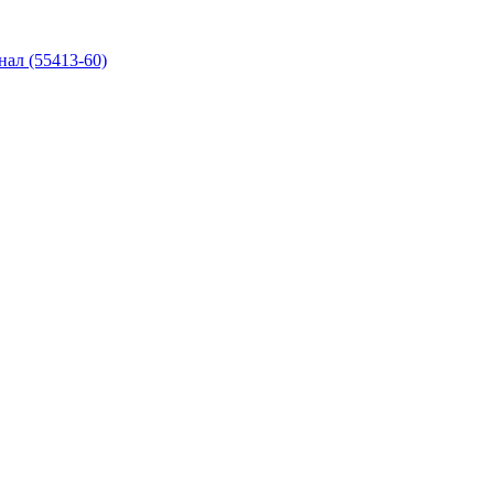
нал (55413-60)