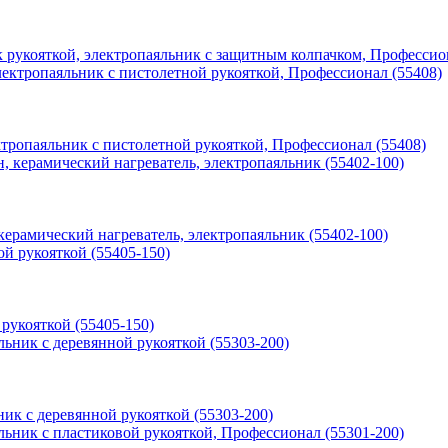
-к рукояткой, электропаяльник с защитным колпачком, Профессио
ктропаяльник с пистолетной рукояткой, Профессионал (55408)
 керамический нагреватель, электропаяльник (55402-100)
рукояткой (55405-150)
ик с деревянной рукояткой (55303-200)