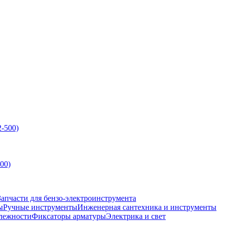
00)
Запчасти для бензо-электроинструмента
ы
Ручные инструменты
Инженерная сантехника и инструменты
лежности
Фиксаторы арматуры
Электрика и свет