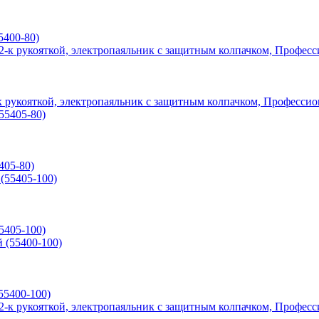
5400-80)
-к рукояткой, электропаяльник с защитным колпачком, Профессио
405-80)
5405-100)
55400-100)