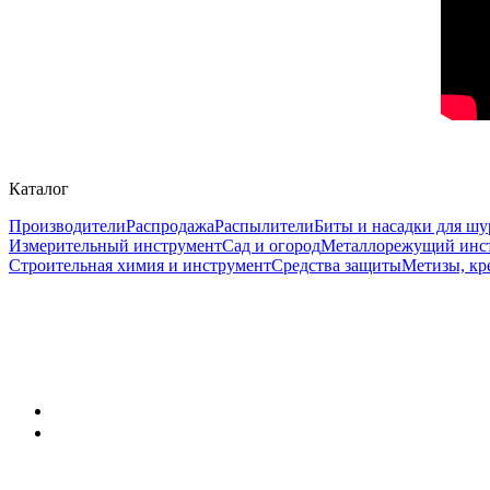
Каталог
Производители
Распродажа
Распылители
Биты и насадки для шу
Измерительный инструмент
Сад и огород
Металлорежущий инс
Строительная химия и инструмент
Средства защиты
Метизы, кр