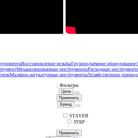
руповерта
Восстановление резьбы
Грузоподъёмное оборудование
трумент
Механизированные инструменты
Расходные инструмент
епеж
Малярно-штукатурные инструменты
Хозяйственные принад
Фильтры
Цена
Применить
Бренд
STAYER
ЗУБР
Применить