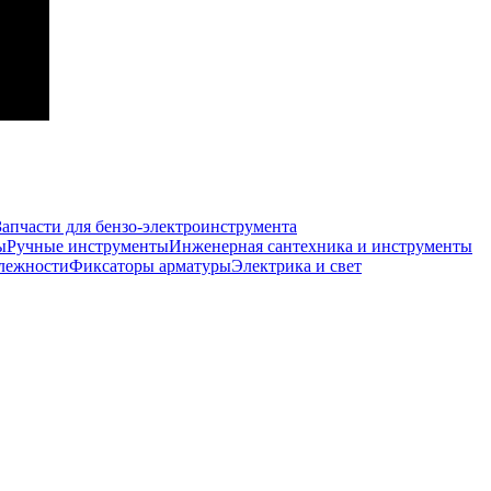
Запчасти для бензо-электроинструмента
ы
Ручные инструменты
Инженерная сантехника и инструменты
лежности
Фиксаторы арматуры
Электрика и свет