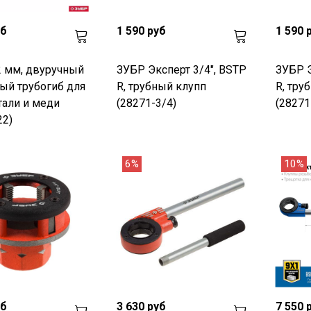
уб
1 590 руб
1 590 
 мм, двуручный
ЗУБР Эксперт 3/4", BSTP
ЗУБР Э
ый трубогиб для
R, трубный клупп
R, тру
тали и меди
(28271-3/4)
(28271
22)
6%
10%
уб
3 630 руб
7 550 