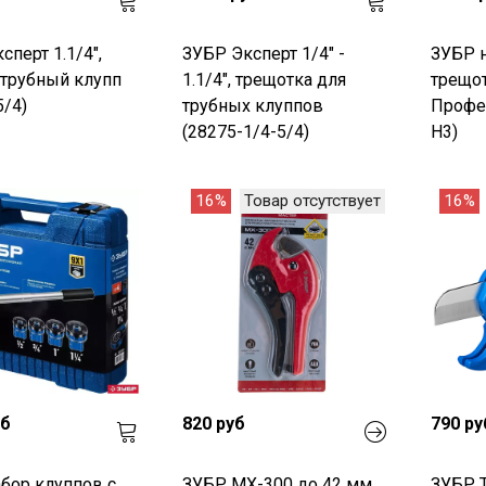
сперт 1.1/4",
ЗУБР Эксперт 1/4" -
ЗУБР н
 трубный клупп
1.1/4", трещотка для
трещо
5/4)
трубных клуппов
Профес
(28275-1/4-5/4)
H3)
16%
Товар отсутствует
16%
уб
820 руб
790 ру
бор клуппов с
ЗУБР MX-300 до 42 мм,
ЗУБР Т