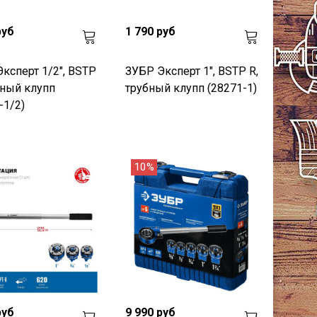
руб
1 790 руб
ксперт 1/2", BSTP
ЗУБР Эксперт 1", BSTP R,
бный клупп
трубный клупп (28271-1)
-1/2)
10%
руб
9 990 руб