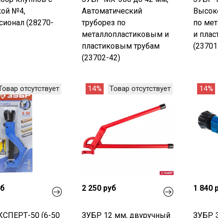
ой №4,
Автоматический
Высок
ионал (28270-
труборез по
по ме
металлопластиковым и
и плас
пластиковым трубам
(23701
(23702-42)
Товар отсутствует
14%
Товар отсутствует
14%
уб
2 250 руб
1 840 
КСПЕРТ-50 (6-50
ЗУБР 12 мм, двуручный
ЗУБР 