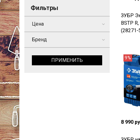
Фильтры
ЗУБР Эк
BSTP R,
Цена
(28271-
Бренд
9%
ПРИМЕНИТЬ
8 990 р
ЗУБР на