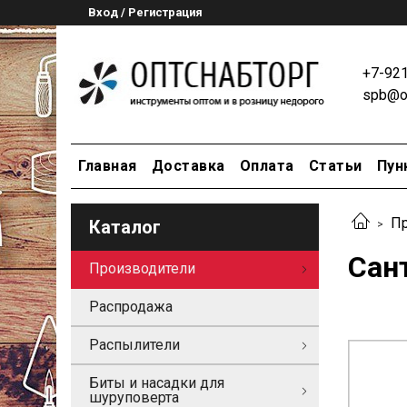
Вход / Регистрация
+7-92
spb@op
Главная
Доставка
Оплата
Статьи
Пун
Пр
Каталог
Сан
Производители
Распродажа
Распылители
Биты и насадки для
шуруповерта