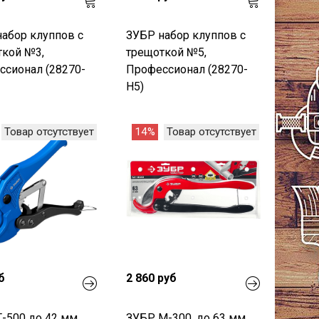
абор клуппов с
ЗУБР набор клуппов с
ткой №3,
трещоткой №5,
сионал (28270-
Профессионал (28270-
H5)
Товар отсутствует
14%
Товар отсутствует
б
2 860 руб
-500 до 42 мм,
ЗУБР М-300, до 63 мм,