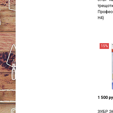
трещотк
Професс
H4)
15%
1 500 р
ЗУБР Э