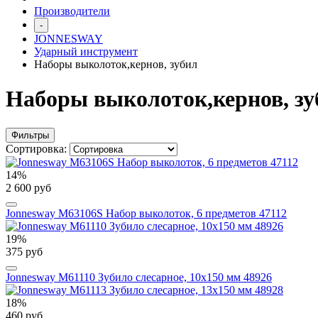
Производители
-
JONNESWAY
Ударный инструмент
Наборы выколоток,кернов, зубил
Наборы выколоток,кернов, зу
Фильтры
Сортировка:
14%
2 600 руб
Jonnesway M63106S Набор выколоток, 6 предметов 47112
19%
375 руб
Jonnesway M61110 Зубило слесарное, 10х150 мм 48926
18%
460 руб