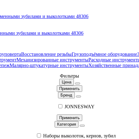
нными зубилами и выколотками 48306
руповерта
Восстановление резьбы
Грузоподъёмное оборудование
трумент
Механизированные инструменты
Расходные инструмент
епеж
Малярно-штукатурные инструменты
Хозяйственные принад
Фильтры
Цена
Применить
Бренд
JONNESWAY
Применить
Категория
Наборы выколоток, кернов, зубил