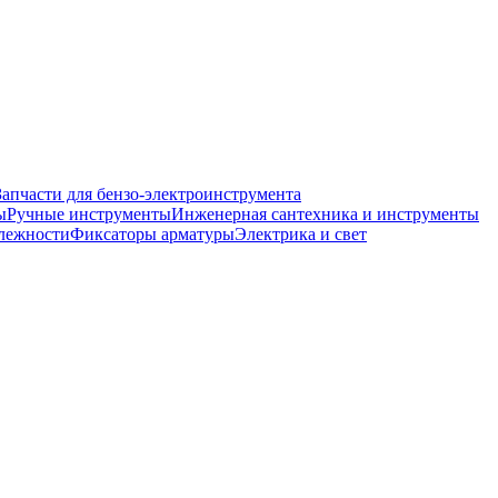
Запчасти для бензо-электроинструмента
ы
Ручные инструменты
Инженерная сантехника и инструменты
лежности
Фиксаторы арматуры
Электрика и свет