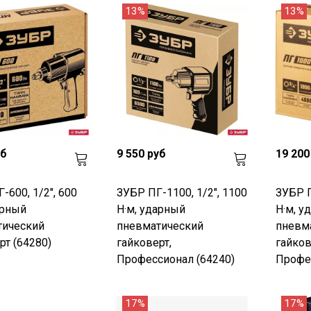
13%
13%
уб
9 550 руб
19 200
-600, 1/2", 600
ЗУБР ПГ-1100, 1/2", 1100
ЗУБР П
арный
Н·м, ударный
Н·м, у
тический
пневматический
пневм
рт (64280)
гайковерт,
гайков
Профессионал (64240)
Профес
17%
17%