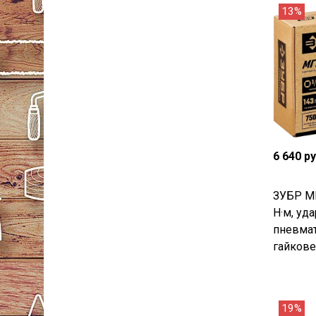
13%
6 640 р
ЗУБР МГ
Н·м, уд
пневма
гайкове
19%