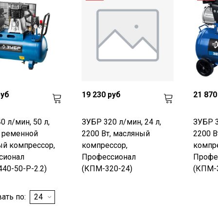
руб
19 230 руб
21 870
0 л/мин, 50 л,
ЗУБР 320 л/мин, 24 л,
ЗУБР 3
, ременной
2200 Вт, масляный
2200 В
й компрессор,
компрессор,
компре
сионал
Профессионал
Профе
40-50-Р-2.2)
(КПМ-320-24)
(КПМ-
ать по: