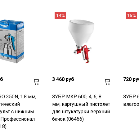
14%
16%
уб
3 460 руб
720 ру
O 350N, 1.8 мм,
ЗУБР MKP 600, 4, 6, 8
ЗУБР 6 
тический
мм, картушный пистолет
влагоо
ульт с нижним
для штукатурки верхний
 Профессионал
бачок (06466)
.8)