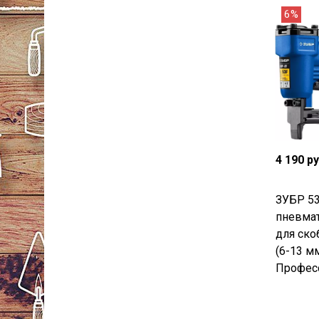
6%
4 190 р
ЗУБР 53
пневмат
для ско
(6-13 мм
Професс