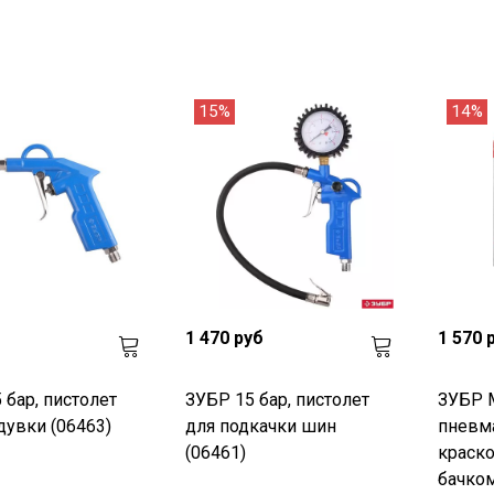
15%
14%
1 470 руб
1 570 
 бар, пистолет
ЗУБР 15 бар, пистолет
ЗУБР M
дувки (06463)
для подкачки шин
пневм
(06461)
краско
бачком