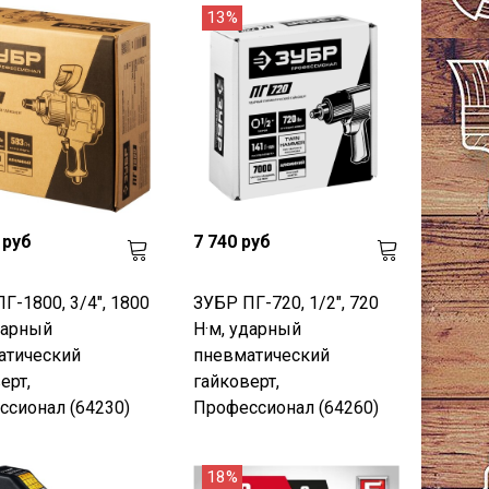
13%
 руб
7 740 руб
Г-1800, 3/4", 1800
ЗУБР ПГ-720, 1/2", 720
дарный
Н·м, ударный
атический
пневматический
ерт,
гайковерт,
сионал (64230)
Профессионал (64260)
18%