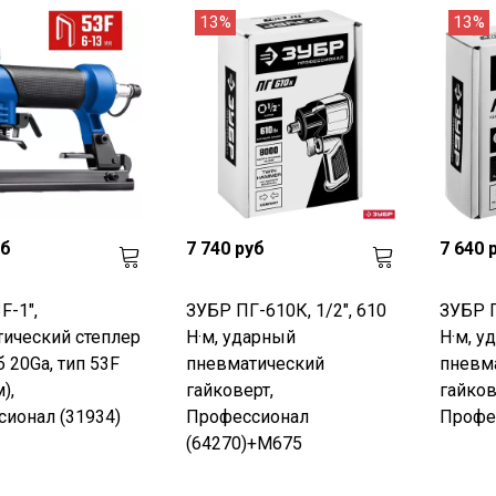
13%
13%
уб
7 740 руб
7 640 
F-1",
ЗУБР ПГ-610К, 1/2", 610
ЗУБР П
ический степлер
Н·м, ударный
Н·м, у
б 20Ga, тип 53F
пневматический
пневм
),
гайковерт,
гайков
ионал (31934)
Профессионал
Профес
(64270)+M675