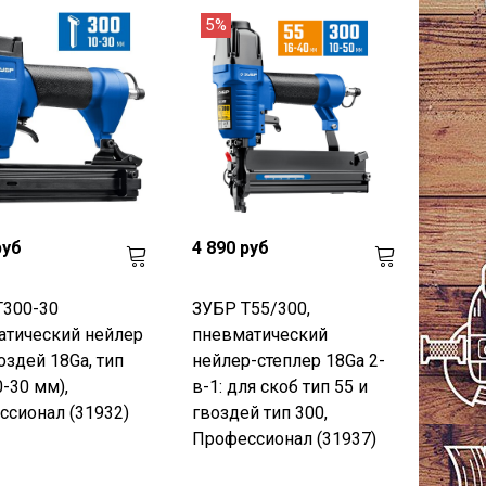
5%
руб
4 890 руб
Т300-30
ЗУБР Т55/300,
атический нейлер
пневматический
оздей 18Ga, тип
нейлер-степлер 18Ga 2-
0-30 мм),
в-1: для скоб тип 55 и
сионал (31932)
гвоздей тип 300,
Профессионал (31937)