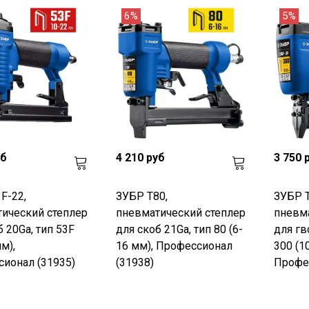
6%
5%
уб
4 210 руб
3 750 
F-22,
ЗУБР Т80,
ЗУБР 
ический степлер
пневматический степлер
пневм
б 20Ga, тип 53F
для скоб 21Ga, тип 80 (6-
для гв
м),
16 мм), Профессионал
300 (1
ионал (31935)
(31938)
Профес