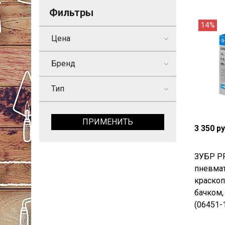
Фильтры
14%
Цена
Бренд
Тип
ПРИМЕНИТЬ
3 350 р
ЗУБР PR
пневма
краскоп
бачком,
(06451-1