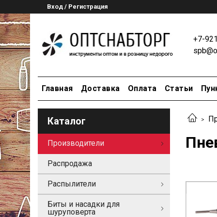
Вход / Регистрация
+7-92
spb@op
Главная
Доставка
Оплата
Статьи
Пун
Пр
Каталог
Пне
Производители
Распродажа
Распылители
Биты и насадки для
шуруповерта