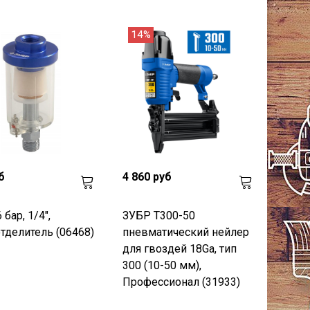
14%
б
4 860 руб
бар, 1/4",
ЗУБР Т300-50
тделитель (06468)
пневматический нейлер
для гвоздей 18Ga, тип
300 (10-50 мм),
Профессионал (31933)