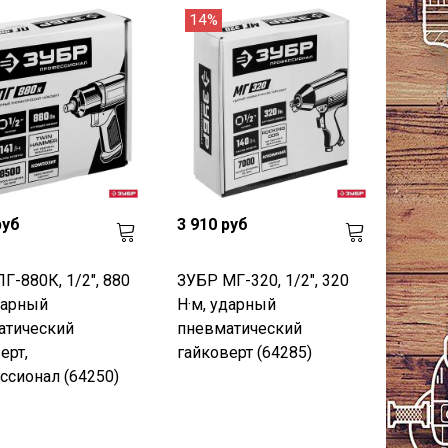
14%
руб
3 910 руб
Г-880К, 1/2", 880
ЗУБР МГ-320, 1/2", 320
дарный
Н·м, ударный
атический
пневматический
ерт,
гайковерт (64285)
сионал (64250)