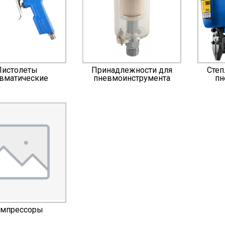
Пистолеты
Принадлежности для
Степ
вматические
пневмоинструмента
пн
мпрессоры