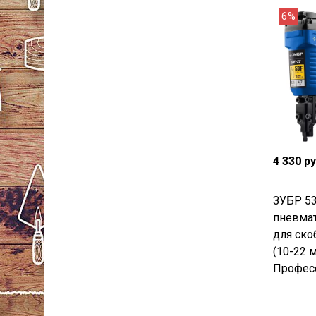
6%
4 330 р
ЗУБР 53
пневмат
для ско
(10-22 м
Професс