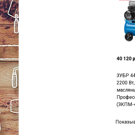
40 120 
ЗУБР 44
2200 Вт
масляны
Профес
(ЗКПМ-4
Показыв