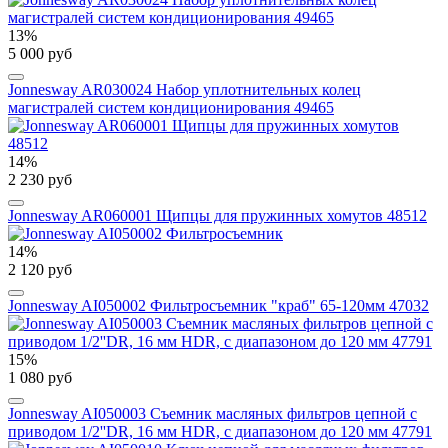
13%
5 000 руб
Jonnesway AR030024 Набор уплотнительных колец
магистралей систем кондиционирования 49465
14%
2 230 руб
Jonnesway AR060001 Щипцы для пружинных хомутов 48512
14%
2 120 руб
Jonnesway AI050002 Фильтросъемник "краб" 65-120мм 47032
15%
1 080 руб
Jonnesway AI050003 Съемник масляных фильтров цепной с
приводом 1/2''DR, 16 мм HDR, с диапазоном до 120 мм 47791