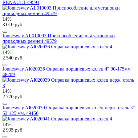
RENAULT 49591
14%
3 010 руб
Jonnesway AL010093 Приспособление для установки
приводных ремней 49579
14%
2 540 руб
Jonnesway AI020036 Оправка поршневых колец 4" 90-175мм
48209
14%
2 770 руб
Jonnesway AI020039 Оправка поршневых колец нерж. сталь 3"
53-125 мм. 49150
14%
2 935 руб