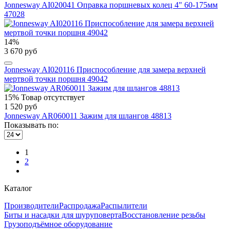
Jonnesway AI020041 Оправка поршневых колец 4" 60-175мм
47028
14%
3 670 руб
Jonnesway AI020116 Приспособление для замера верхней
мертвой точки поршня 49042
15%
Товар отсутствует
1 520 руб
Jonnesway AR060011 Зажим для шлангов 48813
Показывать по:
1
2
Каталог
Производители
Распродажа
Распылители
Биты и насадки для шуруповерта
Восстановление резьбы
Грузоподъёмное оборудование