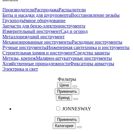
Производители
Распродажа
Распылители
Биты и насадки для шуруповерта
Восстановление резьбы
Грузоподъёмное оборудование
Запчасти для бензо-электроинструмента
Измерительный инструмент
Сад и огород
Металлорежущий инструмент
Механизированные инструменты
Расходные инструменты
Ручные инструменты
Инженерная сантехника и инструменты
Строительная химия и инструмент
Средства защиты
Метизы, крепеж
Малярно-штукатурные инструменты
Хозяйственные принадлежности
Фиксаторы арматуры
Электрика и свет
Фильтры
Цена
Применить
Бренд
JONNESWAY
Применить
Категория