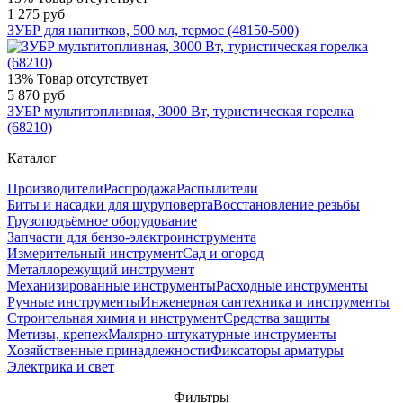
1 275 руб
ЗУБР для напитков, 500 мл, термос (48150-500)
13%
Товар отсутствует
5 870 руб
ЗУБР мультитопливная, 3000 Вт, туристическая горелка
(68210)
Каталог
Производители
Распродажа
Распылители
Биты и насадки для шуруповерта
Восстановление резьбы
Грузоподъёмное оборудование
Запчасти для бензо-электроинструмента
Измерительный инструмент
Сад и огород
Металлорежущий инструмент
Механизированные инструменты
Расходные инструменты
Ручные инструменты
Инженерная сантехника и инструменты
Строительная химия и инструмент
Средства защиты
Метизы, крепеж
Малярно-штукатурные инструменты
Хозяйственные принадлежности
Фиксаторы арматуры
Электрика и свет
Фильтры