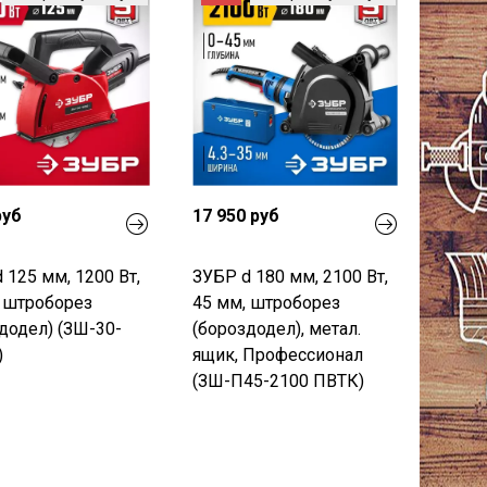
руб
17 950 руб
 125 мм, 1200 Вт,
ЗУБР d 180 мм, 2100 Вт,
 штроборез
45 мм, штроборез
додел) (ЗШ-30-
(бороздодел), метал.
)
ящик, Профессионал
(ЗШ-П45-2100 ПВТК)