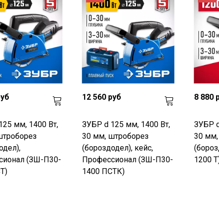
руб
12 560 руб
8 880 
125 мм, 1400 Вт,
ЗУБР d 125 мм, 1400 Вт,
ЗУБР d
штроборез
30 мм, штроборез
30 мм,
одел),
(бороздодел), кейс,
(бороз
сионал (ЗШ-П30-
Профессионал (ЗШ-П30-
1200 Т
Т)
1400 ПСТК)