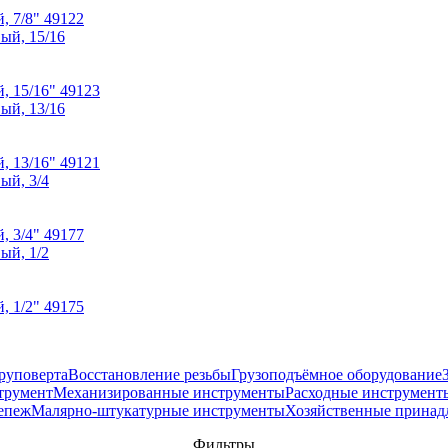
 7/8" 49122
 15/16" 49123
 13/16" 49121
 3/4" 49177
 1/2" 49175
руповерта
Восстановление резьбы
Грузоподъёмное оборудование
трумент
Механизированные инструменты
Расходные инструмент
епеж
Малярно-штукатурные инструменты
Хозяйственные принад
Фильтры