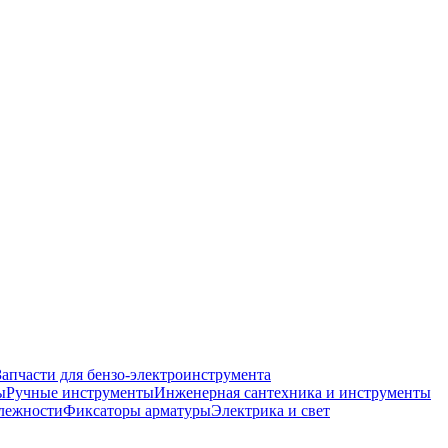
Запчасти для бензо-электроинструмента
ы
Ручные инструменты
Инженерная сантехника и инструменты
лежности
Фиксаторы арматуры
Электрика и свет