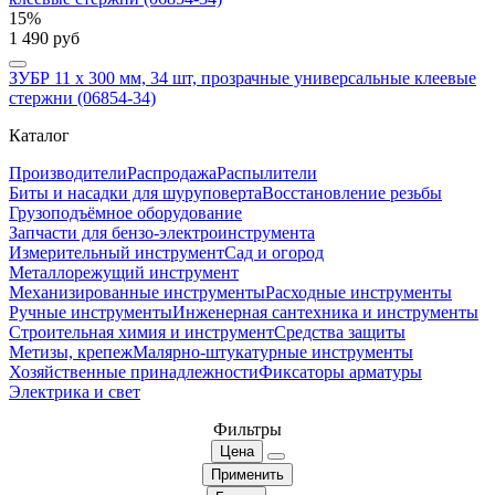
15%
1 490 руб
ЗУБР 11 х 300 мм, 34 шт, прозрачные универсальные клеевые
стержни (06854-34)
Каталог
Производители
Распродажа
Распылители
Биты и насадки для шуруповерта
Восстановление резьбы
Грузоподъёмное оборудование
Запчасти для бензо-электроинструмента
Измерительный инструмент
Сад и огород
Металлорежущий инструмент
Механизированные инструменты
Расходные инструменты
Ручные инструменты
Инженерная сантехника и инструменты
Строительная химия и инструмент
Средства защиты
Метизы, крепеж
Малярно-штукатурные инструменты
Хозяйственные принадлежности
Фиксаторы арматуры
Электрика и свет
Фильтры
Цена
Применить