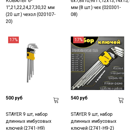
КОБАЛЬТ 6-
6x7,8x10,9x11,12x13,14x15,
1",21,22,24,27,30,32 мм
мм (8 шт.) чех (020301-
(20 шт.) чехол (020107-
08)
20)
17%
17%
500 руб
540 руб
STAYER 9 шт, набор
STAYER 9 шт, набор
длинных имбусовых
длинных имбусовых
ключей (2741-H9)
ключей (2741-H9-2)