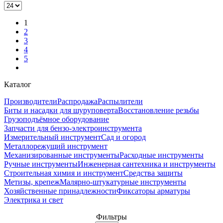
1
2
3
4
5
Каталог
Производители
Распродажа
Распылители
Биты и насадки для шуруповерта
Восстановление резьбы
Грузоподъёмное оборудование
Запчасти для бензо-электроинструмента
Измерительный инструмент
Сад и огород
Металлорежущий инструмент
Механизированные инструменты
Расходные инструменты
Ручные инструменты
Инженерная сантехника и инструменты
Строительная химия и инструмент
Средства защиты
Метизы, крепеж
Малярно-штукатурные инструменты
Хозяйственные принадлежности
Фиксаторы арматуры
Электрика и свет
Фильтры