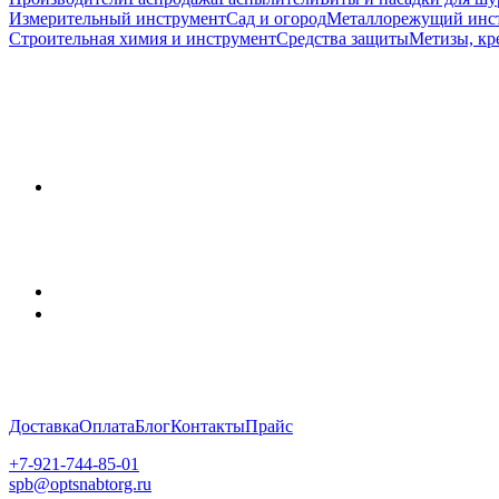
Измерительный инструмент
Сад и огород
Металлорежущий инс
Строительная химия и инструмент
Средства защиты
Метизы, кр
Доставка
Оплата
Блог
Контакты
Прайс
+7-921-744-85-01
spb@optsnabtorg.ru