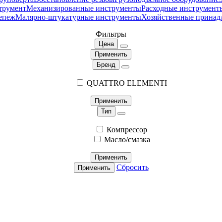
трумент
Механизированные инструменты
Расходные инструмент
епеж
Малярно-штукатурные инструменты
Хозяйственные принад
Фильтры
Цена
Применить
Бренд
QUATTRO ELEMENTI
Применить
Тип
Компрессор
Масло/смазка
Применить
Сбросить
Применить