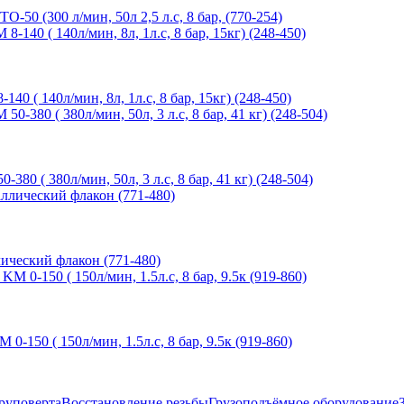
(300 л/мин, 50л 2,5 л.с, 8 бар, (770-254)
 140л/мин, 8л, 1л.с, 8 бар, 15кг) (248-450)
 380л/мин, 50л, 3 л.с, 8 бар, 41 кг) (248-504)
ческий флакон (771-480)
0 ( 150л/мин, 1.5л.с, 8 бар, 9.5к (919-860)
руповерта
Восстановление резьбы
Грузоподъёмное оборудование