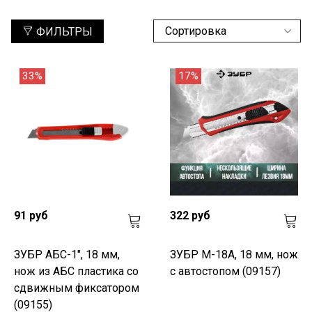
ФИЛЬТРЫ
33%
17%
91 руб
322 руб
ЗУБР АБС-1", 18 мм,
ЗУБР М-18А, 18 мм, нож
нож из АБС пластика со
с автостопом (09157)
сдвижным фиксатором
(09155)