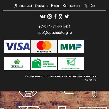
Доставка
Оплата
Блог
Контакты
Прайс
+7-921-744-85-01
spb@optsnabtorg.ru
Создание и продвижение интернет-магазинов
-
Insales.ru