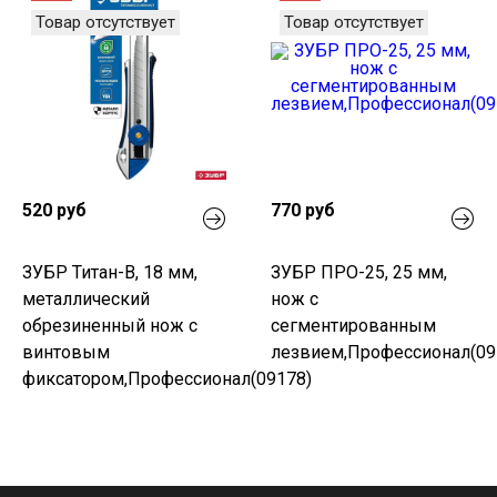
Товар отсутствует
Товар отсутствует
520 руб
770 руб
ЗУБР Титан-В, 18 мм,
ЗУБР ПРО-25, 25 мм,
металлический
нож с
обрезиненный нож с
сегментированным
винтовым
лезвием,Профессионал(09
фиксатором,Профессионал(09178)