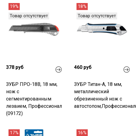
19%
18%
Товар отсутствует
Товар отсутствует
378 руб
460 руб
ЗУБР ПРО-18В, 18 мм,
ЗУБР Титан-А, 18 мм,
нож с
металлический
сегментированным
обрезиненный нож с
лезвием, Профессионал
автостопом,Профессионал
(09172)
17%
16%