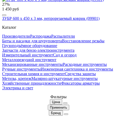
27%
1 450 руб
ЗУБР 600 х 450 х 3 мм, непрорезаемый коврик (09901)
Каталог
Производители
Распродажа
Распылители
Биты и насадки для шуруповерта
Восстановление резьбы
Грузоподъёмное оборудование
Запчасти для бензо-электроинструмента
Измерительный инструмент
Сад и огород
Металлорежущий инструмент
Механизированные инструменты
Расходные инструменты
Ручные инструменты
Инженерная сантехника и инструменты
Строительная химия и инструмент
Средства защиты
Метизы, крепеж
Малярно-штукатурные инструменты
Хозяйственные принадлежности
Фиксаторы арматуры
Электрика и свет
Фильтры
Цена
Применить
Бренд