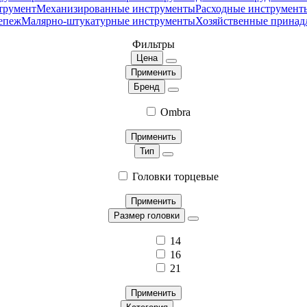
трумент
Механизированные инструменты
Расходные инструмент
епеж
Малярно-штукатурные инструменты
Хозяйственные принад
Фильтры
Цена
Применить
Бренд
Ombra
Применить
Тип
Головки торцевые
Применить
Размер головки
14
16
21
Применить