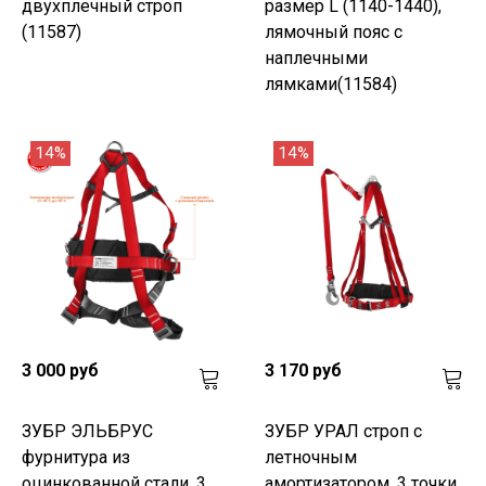
двухплечный строп
размер L (1140-1440),
(11587)
лямочный пояс с
наплечными
лямками(11584)
14%
14%
3 000 руб
3 170 руб
ЗУБР ЭЛЬБРУС
ЗУБР УРАЛ строп с
фурнитура из
летночным
оцинкованной стали, 3
амортизатором, 3 точки