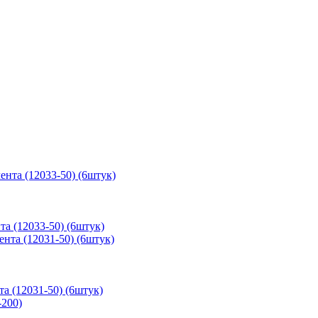
та (12033-50) (6штук)
та (12031-50) (6штук)